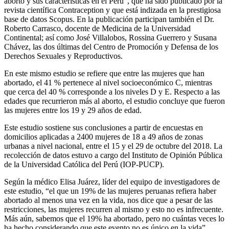
aborto y sus características en el Perú”, que ha sido publicado por la
revista científica Contraception y que está indizada en la prestigiosa
base de datos Scopus. En la publicación participan también el Dr.
Roberto Carrasco, docente de Medicina de la Universidad
Continental; así como José Villalobos, Rossina Guerrero y Susana
Chávez, las dos últimas del Centro de Promoción y Defensa de los
Derechos Sexuales y Reproductivos.
En este mismo estudio se refiere que entre las mujeres que han
abortado, el 41 % pertenece al nivel socioeconómico C, mientras
que cerca del 40 % corresponde a los niveles D y E. Respecto a las
edades que recurrieron más al aborto, el estudio concluye que fueron
las mujeres entre los 19 y 29 años de edad.
Este estudio sostiene sus conclusiones a partir de encuestas en
domicilios aplicadas a 2400 mujeres de 18 a 49 años de zonas
urbanas a nivel nacional, entre el 15 y el 29 de octubre del 2018. La
recolección de datos estuvo a cargo del Instituto de Opinión Pública
de la Universidad Católica del Perú (IOP-PUCP).
Según la médico Elisa Juárez, líder del equipo de investigadores de
este estudio, “el que un 19% de las mujeres peruanas refiera haber
abortado al menos una vez en la vida, nos dice que a pesar de las
restricciones, las mujeres recurren al mismo y esto no es infrecuente.
Más aún, sabemos que el 19% ha abortado, pero no cuántas veces lo
ha hecho considerando que este evento no es único en la vida”.