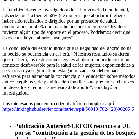
La también docente investigadora de la Universidad Continental,
advierte que “si bien el 58% (de mujeres que abortaron) refiere
haber sido realizados o dirigidos por un prestador de salud,
encontramos un 42% que no sabemos por quién fue realizado o si
tuvieron algún tipo de soporte en el proceso. Podríamos decir que
estos constituyen abortos inseguros”.
La conclusión del estudio indica que la ilegalidad del aborto no ha
impedido su ocurrencia en el Perú. “Nuestros resultados sugieren
que, en Perú, las restricciones legales al aborto inducido crean un
contexto desfavorable para la salud de las mujeres, exponiéndolas a
servicios cuya seguridad no está garantizada. Se deben hacer
esfuerzos para aumentar la conciencia y la educación sobre métodos
anticonceptivos y de planificación familiar para prevenir embarazos
no deseados y reducir la necesidad de aborto”, concluyó la
investigadora.
Los interesados pueden acceder al atrículo completo aquí:
https://linkinghub.elsevier.com/retrieve/pii/S0010-7824(23)00205-6
Publicación Anterior
SERFOR reconoce a UC
por su “contribución a la gestión de los bosques