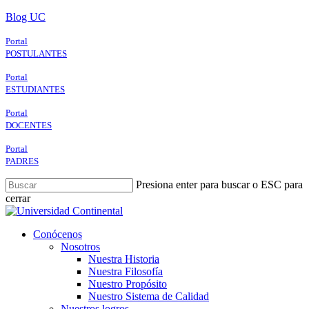
Skip
Blog UC
to
main
Portal
content
POSTULANTES
Portal
ESTUDIANTES
Portal
DOCENTES
Portal
PADRES
Presiona enter para buscar o ESC para
cerrar
Close
Search
search
Menu
Conócenos
Nosotros
Nuestra Historia
Nuestra Filosofía
Nuestro Propósito
Nuestro Sistema de Calidad
Nuestros logros