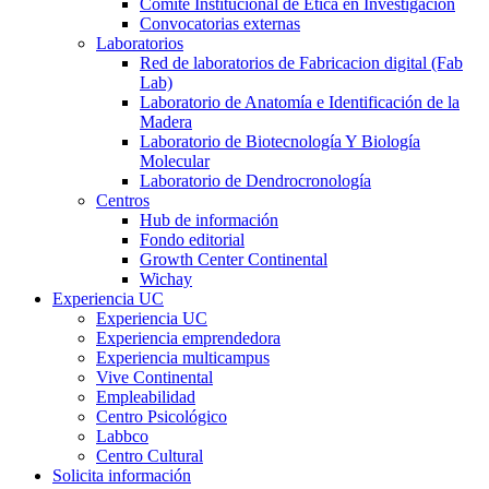
Comité Institucional de Ética en Investigación
Convocatorias externas
Laboratorios
Red de laboratorios de Fabricacion digital (Fab
Lab)
Laboratorio de Anatomía e Identificación de la
Madera
Laboratorio de Biotecnología Y Biología
Molecular
Laboratorio de Dendrocronología
Centros
Hub de información
Fondo editorial
Growth Center Continental
Wichay
Experiencia UC
Experiencia UC
Experiencia emprendedora
Experiencia multicampus
Vive Continental
Empleabilidad
Centro Psicológico
Labbco
Centro Cultural
Solicita información