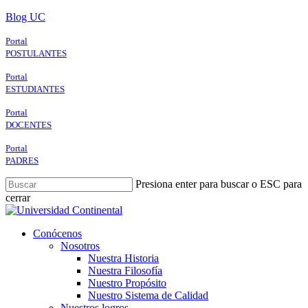
Skip
Blog UC
to
main
Portal
content
POSTULANTES
Portal
ESTUDIANTES
Portal
DOCENTES
Portal
PADRES
Presiona enter para buscar o ESC para
cerrar
Close
Search
search
Menu
Conócenos
Nosotros
Nuestra Historia
Nuestra Filosofía
Nuestro Propósito
Nuestro Sistema de Calidad
Nuestros logros