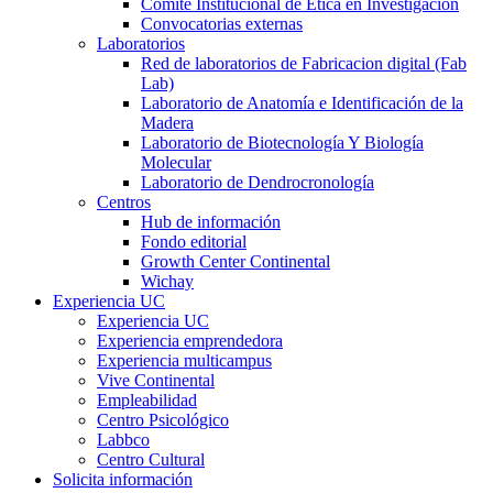
Comité Institucional de Ética en Investigación
Convocatorias externas
Laboratorios
Red de laboratorios de Fabricacion digital (Fab
Lab)
Laboratorio de Anatomía e Identificación de la
Madera
Laboratorio de Biotecnología Y Biología
Molecular
Laboratorio de Dendrocronología
Centros
Hub de información
Fondo editorial
Growth Center Continental
Wichay
Experiencia UC
Experiencia UC
Experiencia emprendedora
Experiencia multicampus
Vive Continental
Empleabilidad
Centro Psicológico
Labbco
Centro Cultural
Solicita información