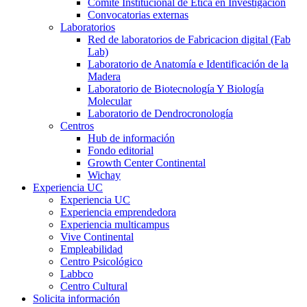
Comité Institucional de Ética en Investigación
Convocatorias externas
Laboratorios
Red de laboratorios de Fabricacion digital (Fab
Lab)
Laboratorio de Anatomía e Identificación de la
Madera
Laboratorio de Biotecnología Y Biología
Molecular
Laboratorio de Dendrocronología
Centros
Hub de información
Fondo editorial
Growth Center Continental
Wichay
Experiencia UC
Experiencia UC
Experiencia emprendedora
Experiencia multicampus
Vive Continental
Empleabilidad
Centro Psicológico
Labbco
Centro Cultural
Solicita información