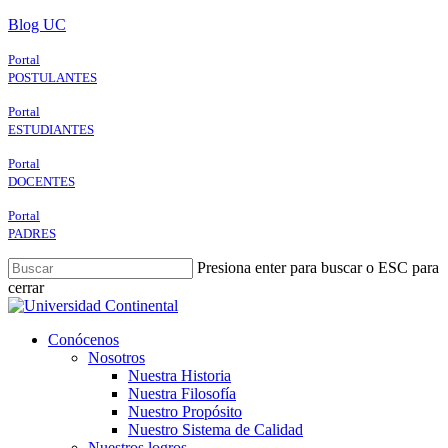
Skip
Blog UC
to
main
Portal
content
POSTULANTES
Portal
ESTUDIANTES
Portal
DOCENTES
Portal
PADRES
Presiona enter para buscar o ESC para
cerrar
Close
Search
search
Menu
Conócenos
Nosotros
Nuestra Historia
Nuestra Filosofía
Nuestro Propósito
Nuestro Sistema de Calidad
Nuestros logros