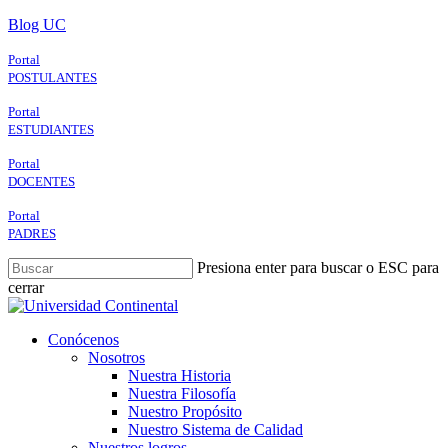
Skip
Blog UC
to
main
Portal
content
POSTULANTES
Portal
ESTUDIANTES
Portal
DOCENTES
Portal
PADRES
Presiona enter para buscar o ESC para
cerrar
Close
Search
search
Menu
Conócenos
Nosotros
Nuestra Historia
Nuestra Filosofía
Nuestro Propósito
Nuestro Sistema de Calidad
Nuestros logros