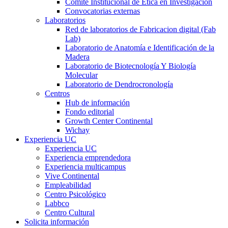
Comité Institucional de Ética en Investigación
Convocatorias externas
Laboratorios
Red de laboratorios de Fabricacion digital (Fab
Lab)
Laboratorio de Anatomía e Identificación de la
Madera
Laboratorio de Biotecnología Y Biología
Molecular
Laboratorio de Dendrocronología
Centros
Hub de información
Fondo editorial
Growth Center Continental
Wichay
Experiencia UC
Experiencia UC
Experiencia emprendedora
Experiencia multicampus
Vive Continental
Empleabilidad
Centro Psicológico
Labbco
Centro Cultural
Solicita información