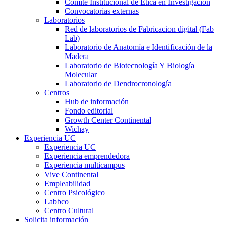
Comité Institucional de Ética en Investigación
Convocatorias externas
Laboratorios
Red de laboratorios de Fabricacion digital (Fab
Lab)
Laboratorio de Anatomía e Identificación de la
Madera
Laboratorio de Biotecnología Y Biología
Molecular
Laboratorio de Dendrocronología
Centros
Hub de información
Fondo editorial
Growth Center Continental
Wichay
Experiencia UC
Experiencia UC
Experiencia emprendedora
Experiencia multicampus
Vive Continental
Empleabilidad
Centro Psicológico
Labbco
Centro Cultural
Solicita información