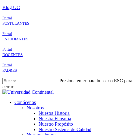
Skip
Blog UC
to
main
Portal
content
POSTULANTES
Portal
ESTUDIANTES
Portal
DOCENTES
Portal
PADRES
Presiona enter para buscar o ESC para
cerrar
Close
Search
search
Menu
Conócenos
Nosotros
Nuestra Historia
Nuestra Filosofía
Nuestro Propósito
Nuestro Sistema de Calidad
Nuestros logros