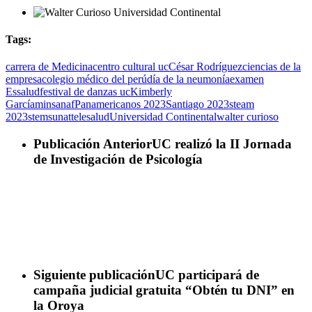
Tags:
carrera de Medicina
centro cultural uc
César Rodríguez
ciencias de la
empresa
colegio médico del perú
día de la neumonía
examen
Essalud
festival de danzas uc
Kimberly
García
minsa
naf
Panamericanos 2023
Santiago 2023
steam
2023
stem
sunat
telesalud
Universidad Continental
walter curioso
Publicación Anterior
UC realizó la II Jornada
de Investigación de Psicología
Siguiente publicación
UC participará de
campaña judicial gratuita “Obtén tu DNI” en
la Oroya