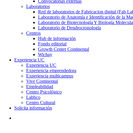
Convocatorias externas
Laboratorios
Red de laboratorios de Fabricacion digital (Fab La
Laboratorio de Anatomía e Identificación de la Ma
Laboratorio de Biotecnología Y Biología Molecula
Laboratorio de Dendrocronología
Centros
Hub de información
Fondo editorial
Growth Center Continental
Wichay
Experiencia UC
Experiencia UC
Experiencia emprendedora
Experiencia multicampus
Vive Continental
Empleabilidad
Centro Psicológico
Labbco
Centro Cultural
Solicita información
search