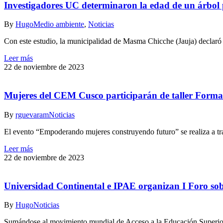
Investigadores UC determinaron la edad de un árbol 
By
Hugo
Medio ambiente
,
Noticias
Con este estudio, la municipalidad de Masma Chicche (Jauja) declaró 
Leer más
22 de noviembre de 2023
Mujeres del CEM Cusco participarán de taller Forma
By
rguevaram
Noticias
El evento “Empoderando mujeres construyendo futuro” se realiza a tr
Leer más
22 de noviembre de 2023
Universidad Continental e IPAE organizan I Foro sobr
By
Hugo
Noticias
Sumándose al movimiento mundial de Acceso a la Educación Superior,