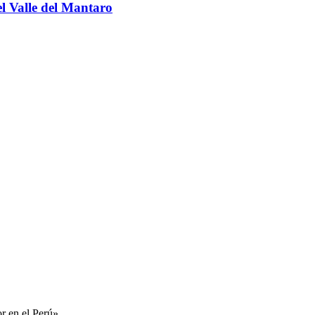
l Valle del Mantaro
r en el Perú».