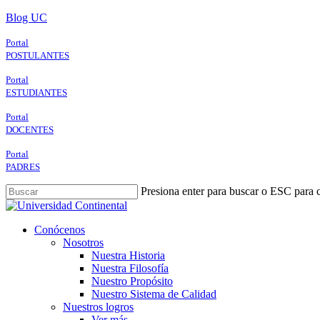
Skip
Blog UC
to
main
Portal
content
POSTULANTES
Portal
ESTUDIANTES
Portal
DOCENTES
Portal
PADRES
Presiona enter para buscar o ESC para c
Close
Search
search
Menu
Conócenos
Nosotros
Nuestra Historia
Nuestra Filosofía
Nuestro Propósito
Nuestro Sistema de Calidad
Nuestros logros
Ver más