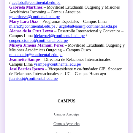
/
ucglobal@continental.edu.pe
Gabriela Martínez
– Movilidad Estudiantil Outgoing y Misiones
Académicas Incoming – Campus Arequipa
gmartinezs@contiental.edu.pe
Mary Lara Díaz
– Programas Especiales – Campus Lima
mlarad@continental.edu.pe
/
ucglobalteams@continental.edu.pe
Alonso de la Cruz Leyva
– Desarrollo Internacional y Convenios –
Campus Lima
ldelacruzl@continental.edu.pe
/
cooperacionuc@continental.edu.pe
Mireya Jimena Mamani Perez
– Movilidad Estudiantil Outgoing y
Misiones Académicas Outgoing – Campus Cusco
mmamanip@continental.edu.pe
Jeannette Sampe
– Directora de Relaciones Internacionales –
Campus Lima
ysampe@continental.edu.pe
José Barrios Ipenza
– Vicepresidente y co-fundador CIE. Sponsor
de Relaciones Internacionales en UC – Campus Huancayo
jbarriosi@continental.edu.pe
CAMPUS
Campus Arequipa
Campus Ayacucho