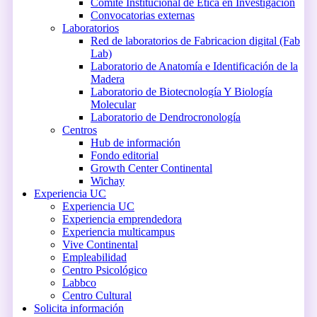
Comité Institucional de Ética en Investigación
Convocatorias externas
Laboratorios
Red de laboratorios de Fabricacion digital (Fab
Lab)
Laboratorio de Anatomía e Identificación de la
Madera
Laboratorio de Biotecnología Y Biología
Molecular
Laboratorio de Dendrocronología
Centros
Hub de información
Fondo editorial
Growth Center Continental
Wichay
Experiencia UC
Experiencia UC
Experiencia emprendedora
Experiencia multicampus
Vive Continental
Empleabilidad
Centro Psicológico
Labbco
Centro Cultural
Solicita información