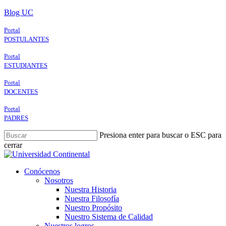
Skip
Blog UC
to
main
Portal
content
POSTULANTES
Portal
ESTUDIANTES
Portal
DOCENTES
Portal
PADRES
Presiona enter para buscar o ESC para
cerrar
Close
Search
search
Menu
Conócenos
Nosotros
Nuestra Historia
Nuestra Filosofía
Nuestro Propósito
Nuestro Sistema de Calidad
Nuestros logros