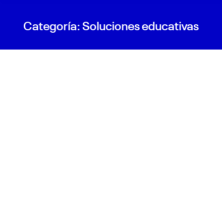
Categoría:
Soluciones educativas
La aceptación de las TIC por profesorado
universitario Conocimiento, actitud y