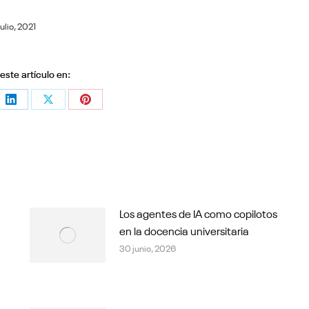
julio, 2021
ste artículo en:
e
Share
Share
Share
on
on
on
sApp
LinkedIn
X
Pinterest
Los agentes de IA como copilotos
en la docencia universitaria
30 junio, 2026