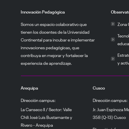
Innovación Pedagógica
Observat
Somos un espacio colaborativo que
Zona 
tienen los docentes de la Universidad
Tecno
Continental para incubar e implementar
educa
innovaciones pedagógicas, que
Estrat
contribuya en mejorar y fortalecer la
y acti
experiencia de aprendizaje.
Arequipa
Cusco
Dirección campus:
Dirección campus:
La Canseco II / Sector: Valle
Jr. Juan Espinoza M
Chili José Luis Bustamante y
358 (Q-13) Cusco
Rivero - Arequipa
Dirección informes: