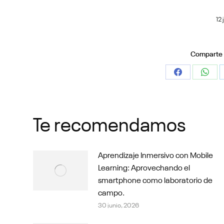
12 
Comparte e
Share
Shar
on
on
Facebook
What
Te recomendamos
Aprendizaje Inmersivo con Mobile
Learning: Aprovechando el
smartphone como laboratorio de
campo.
30 junio, 2026