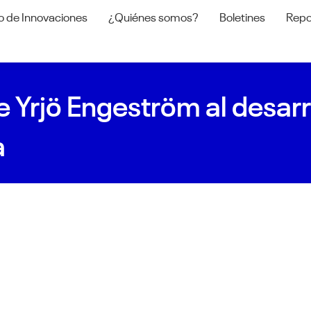
o de Innovaciones
¿Quiénes somos?
Boletines
Repo
 Yrjö Engeström al desarro
a