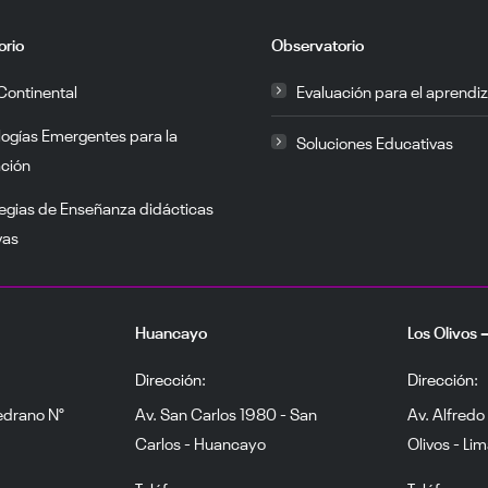
orio
Observatorio
Continental
Evaluación para el aprendiz
logías Emergentes para la
Soluciones Educativas
ción
egias de Enseñanza didácticas
vas
Huancayo
Los Olivos 
Dirección:
Dirección:
edrano N°
Av. San Carlos 1980 - San
Av. Alfredo
Carlos - Huancayo
Olivos - Li
Teléfono:
Teléfono: