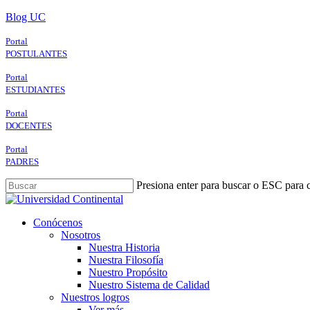
Skip
Blog UC
to
main
Portal
content
POSTULANTES
Portal
ESTUDIANTES
Portal
DOCENTES
Portal
PADRES
Presiona enter para buscar o ESC para c
Close
Search
search
Menu
Conócenos
Nosotros
Nuestra Historia
Nuestra Filosofía
Nuestro Propósito
Nuestro Sistema de Calidad
Nuestros logros
Ver más