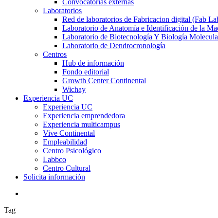
Convocatorias externas
Laboratorios
Red de laboratorios de Fabricacion digital (Fab La
Laboratorio de Anatomía e Identificación de la Ma
Laboratorio de Biotecnología Y Biología Molecula
Laboratorio de Dendrocronología
Centros
Hub de información
Fondo editorial
Growth Center Continental
Wichay
Experiencia UC
Experiencia UC
Experiencia emprendedora
Experiencia multicampus
Vive Continental
Empleabilidad
Centro Psicológico
Labbco
Centro Cultural
Solicita información
search
Tag