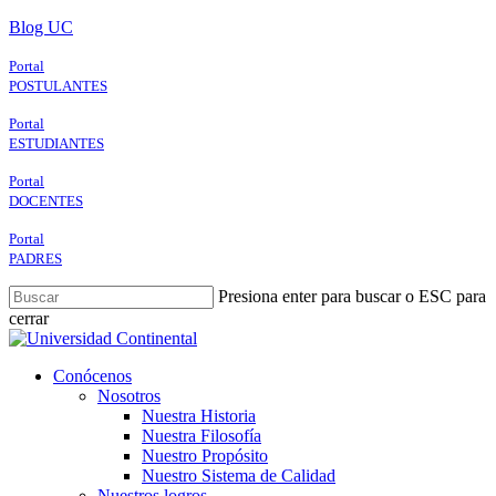
Skip
Blog UC
to
main
Portal
content
POSTULANTES
Portal
ESTUDIANTES
Portal
DOCENTES
Portal
PADRES
Presiona enter para buscar o ESC para
cerrar
Close
Search
search
Menu
Conócenos
Nosotros
Nuestra Historia
Nuestra Filosofía
Nuestro Propósito
Nuestro Sistema de Calidad
Nuestros logros