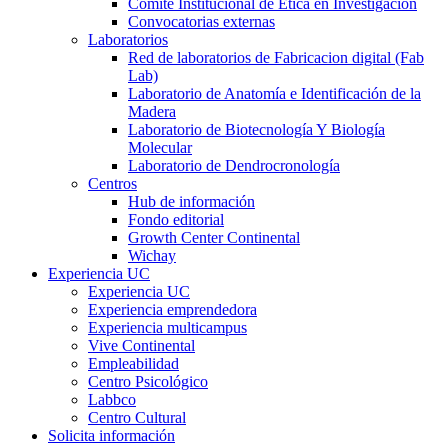
Comité Institucional de Ética en Investigación
Convocatorias externas
Laboratorios
Red de laboratorios de Fabricacion digital (Fab
Lab)
Laboratorio de Anatomía e Identificación de la
Madera
Laboratorio de Biotecnología Y Biología
Molecular
Laboratorio de Dendrocronología
Centros
Hub de información
Fondo editorial
Growth Center Continental
Wichay
Experiencia UC
Experiencia UC
Experiencia emprendedora
Experiencia multicampus
Vive Continental
Empleabilidad
Centro Psicológico
Labbco
Centro Cultural
Solicita información