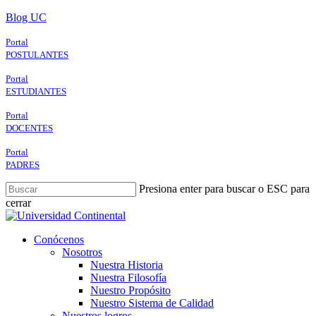
Skip
Blog UC
to
main
Portal
content
POSTULANTES
Portal
ESTUDIANTES
Portal
DOCENTES
Portal
PADRES
Presiona enter para buscar o ESC para
cerrar
Close
Search
search
Menu
Conócenos
Nosotros
Nuestra Historia
Nuestra Filosofía
Nuestro Propósito
Nuestro Sistema de Calidad
Nuestros logros