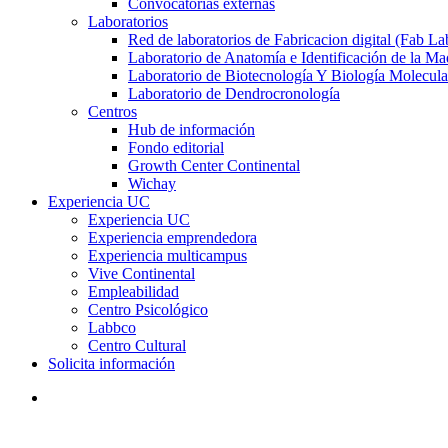
Convocatorias externas
Laboratorios
Red de laboratorios de Fabricacion digital (Fab La
Laboratorio de Anatomía e Identificación de la Ma
Laboratorio de Biotecnología Y Biología Molecula
Laboratorio de Dendrocronología
Centros
Hub de información
Fondo editorial
Growth Center Continental
Wichay
Experiencia UC
Experiencia UC
Experiencia emprendedora
Experiencia multicampus
Vive Continental
Empleabilidad
Centro Psicológico
Labbco
Centro Cultural
Solicita información
search