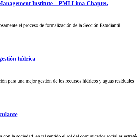
t Management Institute – PMI Lima Chapter.
osamente el proceso de formalización de la Sección Estudiantil
estión hídrica
ción para una mejor gestión de los recursos hídricos y aguas residuales
culante
 con la sociedad, en tal sentido el rol del comunicador social es estraté