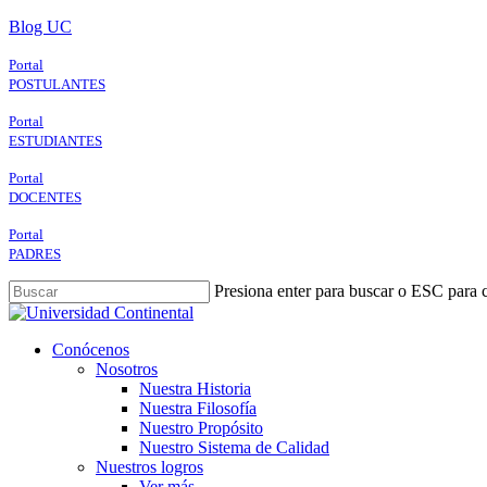
Skip
Blog UC
to
main
Portal
content
POSTULANTES
Portal
ESTUDIANTES
Portal
DOCENTES
Portal
PADRES
Presiona enter para buscar o ESC para c
Close
Search
search
Menu
Conócenos
Nosotros
Nuestra Historia
Nuestra Filosofía
Nuestro Propósito
Nuestro Sistema de Calidad
Nuestros logros
Ver más