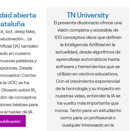
idad abierta
TN University
ataluña
El presente diccionario ofrece una
visión completa y accesible de
t, bot, deep fake,
100 conceptos clave que definen
 alucinación… La
la Inteligencia Artificial en la
tificial (IA) también
actualidad, desde algoritmos de
ado en nuestro
aprendizaje automáticos hasta
 nuevas palabras y
software y herramientas que se
epciones. Desde
utilizan en centros educativos.
 Innovation Center
Con el crecimiento exponencial
e la UOC se ha
de la tecnología y su impacto en
 Glosario sobre IA,
nuestras vidas, entender la IA se
ción de conceptos
ha vuelto más importante que
iciones básicas para
nunca. Tanto para un estudiante
 al hablar de IA.
como para un profesional o
publicación
cualquier interesado en la