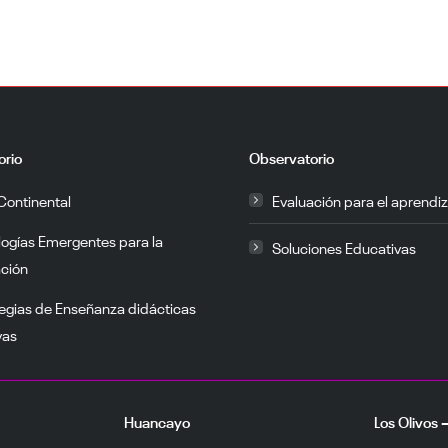
orio
Observatorio
Continental
Evaluación para el aprendiz
logías Emergentes para la
Soluciones Educativas
ción
egias de Enseñanza didácticas
vas
Huancayo
Los Olivos 