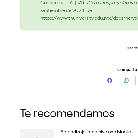
Cuadernos, I. A. (s/f).
100 conceptos claves so
septiembre de 2024, de
https://www.tnuniversity.edu.mx/docs/newsl
6 sept
Comparte e
Share
Shar
on
on
Facebook
What
Te recomendamos
Aprendizaje Inmersivo con Mobile