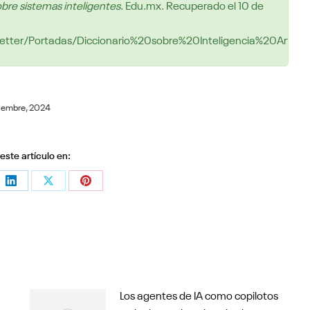
bre sistemas inteligentes
. Edu.mx. Recuperado el 10 de
etter/Portadas/Diccionario%20sobre%20Inteligencia%20Artificia
iembre, 2024
ste artículo en:
e
Share
Share
Share
on
on
on
sApp
LinkedIn
X
Pinterest
Los agentes de IA como copilotos