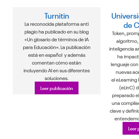
Turnitin
Univers
de C
La reconocida plataforma anti
plagio ha publicado en su blog
Token, promp
«Un glosario de términos de IA
algoritmo,
para Educación». La publicación
inteligencia ar
está en español y además
ha impact
comentan cómo están
lenguaje con
incluyendo AI en sus diferentes
nuevas ac
soluciones.
el eLearning
(eLinC) d
Leer publicación
preparado el
una compila
clave y defin
entendernos
Leer 