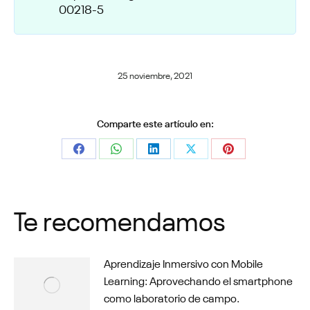
00218-5
25 noviembre, 2021
Comparte este artículo en:
Share
Share
Share
Share
Share
on
on
on
on
on
Facebook
WhatsApp
LinkedIn
X
Pinterest
Te recomendamos
Aprendizaje Inmersivo con Mobile
Learning: Aprovechando el smartphone
como laboratorio de campo.