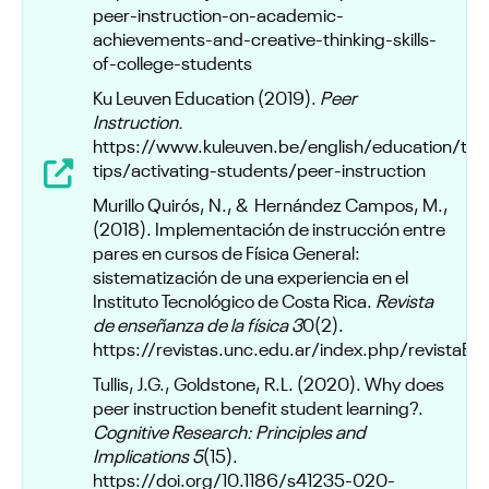
peer-instruction-on-academic-
achievements-and-creative-thinking-skills-
of-college-students
Ku Leuven Education (2019).
Peer
Instruction.
https://www.kuleuven.be/english/education/tea
tips/activating-students/peer-instruction
Murillo Quirós, N., & Hernández Campos, M.,
(2018). Implementación de instrucción entre
pares en cursos de Física General:
sistematización de una experiencia en el
Instituto Tecnológico de Costa Rica.
Revista
de enseñanza de la física 3
0(2).
https://revistas.unc.edu.ar/index.php/revistaE
Tullis, J.G., Goldstone, R.L. (2020). Why does
peer instruction benefit student learning?.
Cognitive Research: Principles and
Implications 5
(15).
https://doi.org/10.1186/s41235-020-