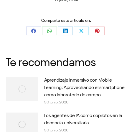
Comparte este artículo en:
Share
Share
Share
Share
Share
on
on
on
on
on
Facebook
WhatsApp
LinkedIn
X
Pinterest
Te recomendamos
Aprendizaje Inmersivo con Mobile
Learning: Aprovechando el smartphone
como laboratorio de campo.
30 junio, 2026
Los agentes de IA como copilotos en la
docencia universitaria
30 junio, 2026