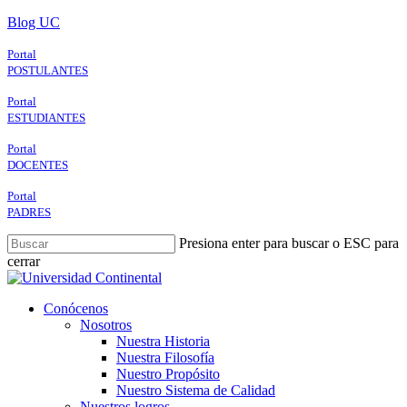
Skip
Blog UC
to
main
Portal
content
POSTULANTES
Portal
ESTUDIANTES
Portal
DOCENTES
Portal
PADRES
Presiona enter para buscar o ESC para
cerrar
Close
Search
search
Menu
Conócenos
Nosotros
Nuestra Historia
Nuestra Filosofía
Nuestro Propósito
Nuestro Sistema de Calidad
Nuestros logros