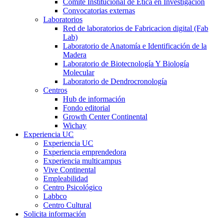
Comité Institucional de Ética en Investigación
Convocatorias externas
Laboratorios
Red de laboratorios de Fabricacion digital (Fab
Lab)
Laboratorio de Anatomía e Identificación de la
Madera
Laboratorio de Biotecnología Y Biología
Molecular
Laboratorio de Dendrocronología
Centros
Hub de información
Fondo editorial
Growth Center Continental
Wichay
Experiencia UC
Experiencia UC
Experiencia emprendedora
Experiencia multicampus
Vive Continental
Empleabilidad
Centro Psicológico
Labbco
Centro Cultural
Solicita información