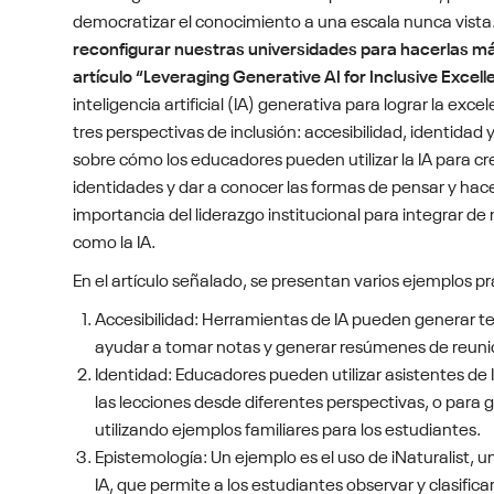
democratizar el conocimiento a una escala nunca vista
reconfigurar nuestras universidades para hacerlas má
artículo “Leveraging Generative AI for Inclusive Excel
inteligencia artificial (IA) generativa para lograr la exc
tres perspectivas de inclusión: accesibilidad, identidad
sobre cómo los educadores pueden utilizar la IA para cr
identidades y dar a conocer las formas de pensar y hace
importancia del liderazgo institucional para integrar 
como la IA.
En el artículo señalado, se presentan varios ejemplos prác
Accesibilidad: Herramientas de IA pueden generar te
ayudar a tomar notas y generar resúmenes de reunio
Identidad: Educadores pueden utilizar asistentes de 
las lecciones desde diferentes perspectivas, o para g
utilizando ejemplos familiares para los estudiantes.
Epistemología: Un ejemplo es el uso de iNaturalist, 
IA, que permite a los estudiantes observar y clasifi