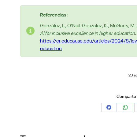
Referencias:
González, L., O’Neil-Gonzalez, K., McGarry, M.
AI for inclusive excellence in higher education
https://er.educause.edu/articles/2024/8/leve
education
23 a
Comparte e
Share
Shar
on
on
Facebook
What