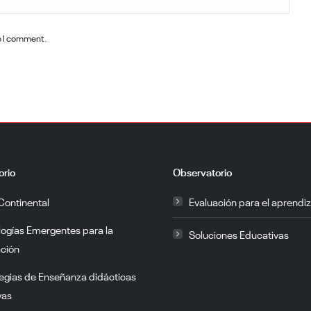
me I comment.
orio
Observatorio
Continental
Evaluación para el aprendiz
logías Emergentes para la
Soluciones Educativas
ción
egias de Enseñanza didácticas
vas