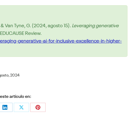
, & Van Tyne, G. (2024, agosto 15).
Leveraging generative
. EDUCAUSE Review.
raging-generative-ai-for-inclusive-excellence-in-higher-
gosto, 2024
ste artículo en:
e
Share
Share
Share
on
on
on
sApp
LinkedIn
X
Pinterest