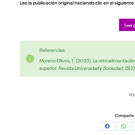
Lee la publicación original haciendo clic en el siguiente
Leer 
Referencias:
Moreno Olivos, T. (2023). La retroalimentació
superior.
Revista Universidad y Sociedad
,
15
(2
13 
Comparte e
Share
Shar