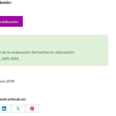
 botón:
publicación
n de la evaluación formativa en educación
), 685-694.
junio, 2024
ste artículo en:
e
Share
Share
Share