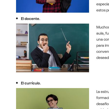
especia
estos 
El docente.
Muchos 
aula, f
una com
para im
convenc
deseado
El currículo.
La estr
formaci
desafío