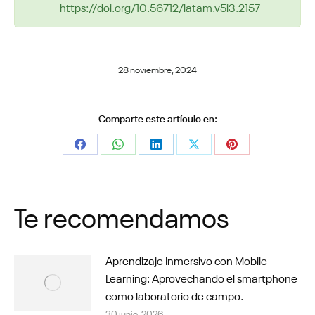
https://doi.org/10.56712/latam.v5i3.2157
28 noviembre, 2024
Comparte este artículo en:
Share
Share
Share
Share
Share
on
on
on
on
on
Facebook
WhatsApp
LinkedIn
X
Pinterest
Te recomendamos
Aprendizaje Inmersivo con Mobile
Learning: Aprovechando el smartphone
como laboratorio de campo.
30 junio, 2026