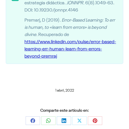
estrategia didáctica.
JONNPR.
6(8).1049-63.
DOI: 10.19230/jonnpr.4146
Premarj, D (2019).
Error-Based Learning: To err
is human, to «learn from errors» is beyond
divine.
Recuperado de
https://www.linkedin.com/pulse/error-based-
learning-err-human-learn-from-errors-
beyond-premraj
1 abril, 2022
Comparte este artículo en:
Share
Share
Share
Share
Share