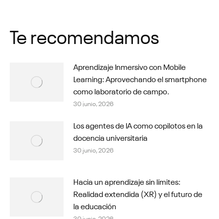
on
on
on
on
on
Facebook
WhatsApp
LinkedIn
X
Pinterest
Te recomendamos
Aprendizaje Inmersivo con Mobile
Learning: Aprovechando el smartphone
como laboratorio de campo.
30 junio, 2026
Los agentes de IA como copilotos en la
docencia universitaria
30 junio, 2026
Hacia un aprendizaje sin límites:
Realidad extendida (XR) y el futuro de
la educación
30 junio, 2026