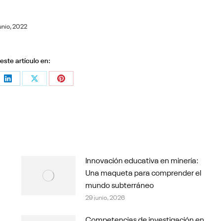
junio, 2022
ste artículo en:
e
Share
Share
Share
on
on
on
sApp
LinkedIn
X
Pinterest
Innovación educativa en minería:
Una maqueta para comprender el
mundo subterráneo
29 junio, 2026
Competencias de investigación en