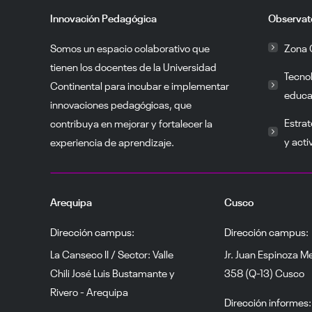
Innovación Pedagógica
Observat
Somos un espacio colaborativo que
Zona 
tienen los docentes de la Universidad
Tecno
Continental para incubar e implementar
educa
innovaciones pedagógicas, que
Estrat
contribuya en mejorar y fortalecer la
y acti
experiencia de aprendizaje.
Arequipa
Cusco
Dirección campus:
Dirección campus:
La Canseco II / Sector: Valle
Jr. Juan Espinoza M
Chili José Luis Bustamante y
358 (Q-13) Cusco
Rivero - Arequipa
Dirección informes: