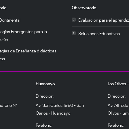
orio
Observatorio
Continental
Evaluación para el aprendiz
logías Emergentes para la
Soluciones Educativas
ción
egias de Enseñanza didácticas
vas
Huancayo
Los Olivos 
Dirección:
Dirección:
edrano N°
Av. San Carlos 1980 - San
Av. Alfredo
Carlos - Huancayo
Olivos - Li
Teléfono:
Teléfono: