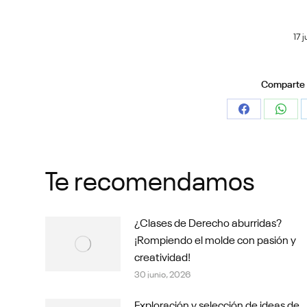
17 
Comparte e
Share
Shar
on
on
Facebook
What
Te recomendamos
¿Clases de Derecho aburridas?
¡Rompiendo el molde con pasión y
creatividad!
30 junio, 2026
Exploración y selección de ideas de