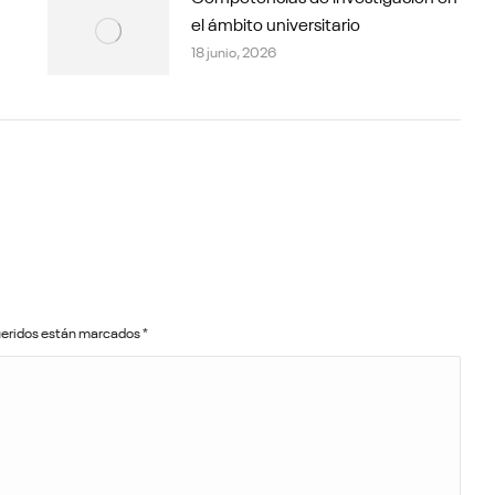
el ámbito universitario
18 junio, 2026
queridos están marcados
*