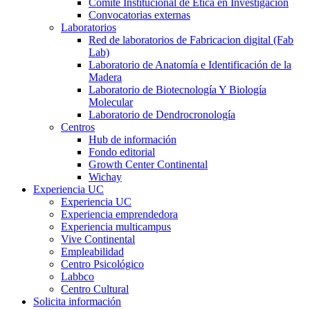
Comité Institucional de Ética en Investigación
Convocatorias externas
Laboratorios
Red de laboratorios de Fabricacion digital (Fab
Lab)
Laboratorio de Anatomía e Identificación de la
Madera
Laboratorio de Biotecnología Y Biología
Molecular
Laboratorio de Dendrocronología
Centros
Hub de información
Fondo editorial
Growth Center Continental
Wichay
Experiencia UC
Experiencia UC
Experiencia emprendedora
Experiencia multicampus
Vive Continental
Empleabilidad
Centro Psicológico
Labbco
Centro Cultural
Solicita información