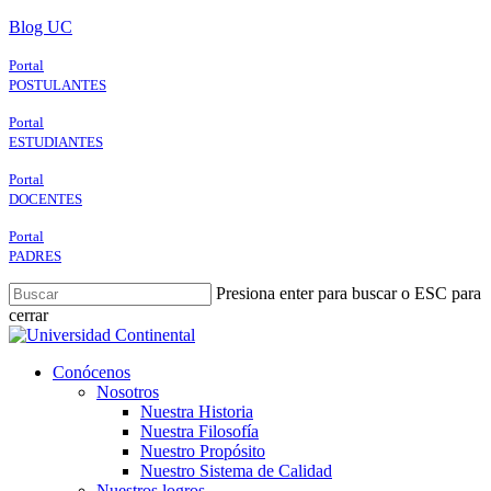
Skip
Blog UC
to
main
Portal
content
POSTULANTES
Portal
ESTUDIANTES
Portal
DOCENTES
Portal
PADRES
Presiona enter para buscar o ESC para
cerrar
Close
Search
search
Menu
Conócenos
Nosotros
Nuestra Historia
Nuestra Filosofía
Nuestro Propósito
Nuestro Sistema de Calidad
Nuestros logros