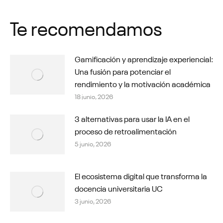
Facebook
WhatsApp
LinkedIn
X
Pinterest
Te recomendamos
Gamificación y aprendizaje experiencial:
Una fusión para potenciar el
rendimiento y la motivación académica
18 junio, 2026
3 alternativas para usar la IA en el
proceso de retroalimentación
5 junio, 2026
El ecosistema digital que transforma la
docencia universitaria UC
3 junio, 2026