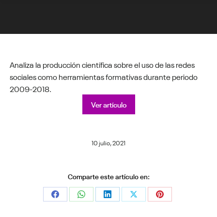
Estás aquí:
Analiza la producción científica sobre el uso de las redes
sociales como herramientas formativas durante periodo
2009-2018.
Ver artículo
10 julio, 2021
Comparte este artículo en:
Share
Share
Share
Share
Share
on
on
on
on
on