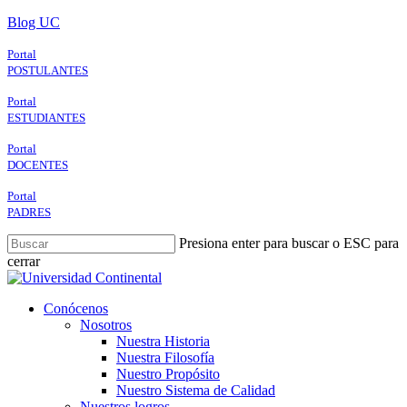
Skip
Blog UC
to
main
Portal
content
POSTULANTES
Portal
ESTUDIANTES
Portal
DOCENTES
Portal
PADRES
Presiona enter para buscar o ESC para
cerrar
Close
Search
search
Menu
Conócenos
Nosotros
Nuestra Historia
Nuestra Filosofía
Nuestro Propósito
Nuestro Sistema de Calidad
Nuestros logros