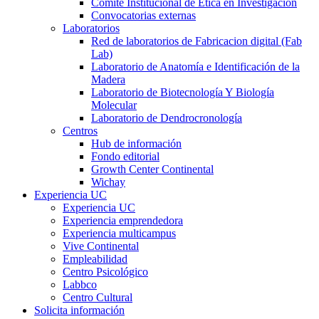
Comité Institucional de Ética en Investigación
Convocatorias externas
Laboratorios
Red de laboratorios de Fabricacion digital (Fab
Lab)
Laboratorio de Anatomía e Identificación de la
Madera
Laboratorio de Biotecnología Y Biología
Molecular
Laboratorio de Dendrocronología
Centros
Hub de información
Fondo editorial
Growth Center Continental
Wichay
Experiencia UC
Experiencia UC
Experiencia emprendedora
Experiencia multicampus
Vive Continental
Empleabilidad
Centro Psicológico
Labbco
Centro Cultural
Solicita información