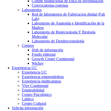
Comité Institucional de Ética en Investigación
Convocatorias externas
Laboratorios
Red de laboratorios de Fabricacion digital (Fab
Lab)
Laboratorio de Anatomía e Identificación de la
Madera
Laboratorio de Biotecnología Y Biología
Molecular
Laboratorio de Dendrocronología
Centros
Hub de información
Fondo editorial
Growth Center Continental
Wichay
Experiencia UC
Experiencia UC
Experiencia emprendedora
Experiencia multicampus
Vive Continental
Empleabilidad
Centro Psicológico
Labbco
Centro Cultural
Solicita información