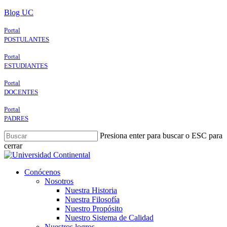
Skip
Blog UC
to
main
Portal
content
POSTULANTES
Portal
ESTUDIANTES
Portal
DOCENTES
Portal
PADRES
Presiona enter para buscar o ESC para
cerrar
Close
Search
search
Menu
Conócenos
Nosotros
Nuestra Historia
Nuestra Filosofía
Nuestro Propósito
Nuestro Sistema de Calidad
Nuestros logros