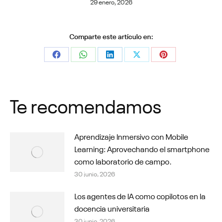
29 enero, 2026
Comparte este artículo en:
Share
Share
Share
Share
Share
on
on
on
on
on
Facebook
WhatsApp
LinkedIn
X
Pinterest
Te recomendamos
Aprendizaje Inmersivo con Mobile
Learning: Aprovechando el smartphone
como laboratorio de campo.
30 junio, 2026
Los agentes de IA como copilotos en la
docencia universitaria
30 junio, 2026