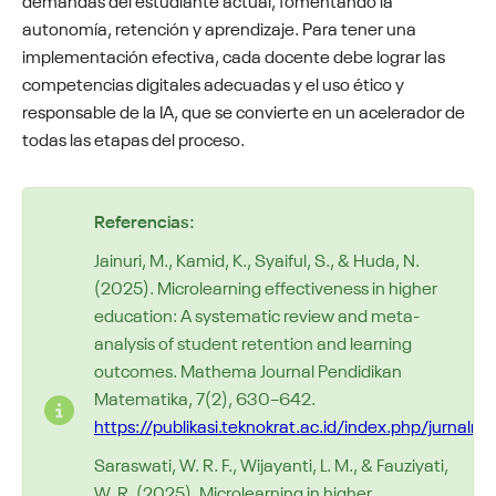
autonomía, retención y aprendizaje. Para tener una
implementación efectiva, cada docente debe lograr las
competencias digitales adecuadas y el uso ético y
responsable de la IA, que se convierte en un acelerador de
todas las etapas del proceso.
Referencias:
Jainuri, M., Kamid, K., Syaiful, S., & Huda, N.
(2025). Microlearning effectiveness in higher
education: A systematic review and meta-
analysis of student retention and learning
outcomes. Mathema
Journal
Pendidikan
Matematika, 7(2
), 630–642.
https://publikasi.
teknokrat.ac.id/index.php/jurnalm
Saraswati, W. R. F.,
Wijayanti, L. M., & Fauziyati,
W. R. (2025). Microlearning in higher