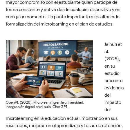
mayor compromiso con el estudiante quien participa de
forma constante y activa desde cualquier dispositivo y en
cualquier momento. Un punto importante a resaltar es la
formalización del microlearning en el plan de estudios.
Jainuri et
al.
(2025),
en su
estudio
presenta
evidencia
del
impacto
OpenAI. (2026). Microlearning en la universidad:
integración digital en el aula. ChatGPT.
del
microlearning en la educación actual, mostrando en sus
resultados, mejoras en el aprendizaje y tasas de retención,