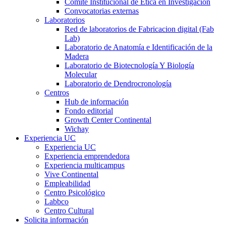
Comité Institucional de Ética en Investigación
Convocatorias externas
Laboratorios
Red de laboratorios de Fabricacion digital (Fab
Lab)
Laboratorio de Anatomía e Identificación de la
Madera
Laboratorio de Biotecnología Y Biología
Molecular
Laboratorio de Dendrocronología
Centros
Hub de información
Fondo editorial
Growth Center Continental
Wichay
Experiencia UC
Experiencia UC
Experiencia emprendedora
Experiencia multicampus
Vive Continental
Empleabilidad
Centro Psicológico
Labbco
Centro Cultural
Solicita información