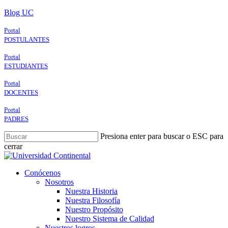
Skip
Blog UC
to
main
Portal
content
POSTULANTES
Portal
ESTUDIANTES
Portal
DOCENTES
Portal
PADRES
Presiona enter para buscar o ESC para
cerrar
Close
Search
search
Menu
Conócenos
Nosotros
Nuestra Historia
Nuestra Filosofía
Nuestro Propósito
Nuestro Sistema de Calidad
Nuestros logros