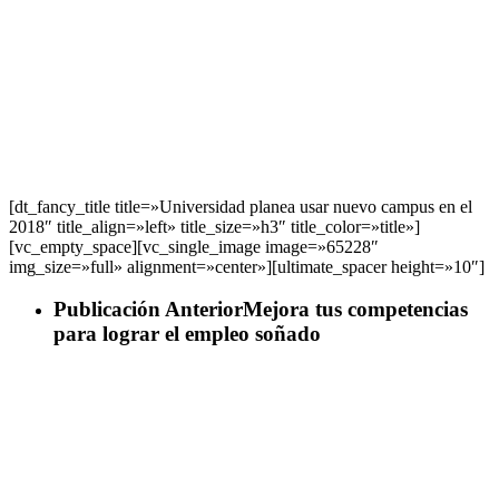
[dt_fancy_title title=»Universidad planea usar nuevo campus en el
2018″ title_align=»left» title_size=»h3″ title_color=»title»]
[vc_empty_space][vc_single_image image=»65228″
img_size=»full» alignment=»center»][ultimate_spacer height=»10″]
Publicación Anterior
Mejora tus competencias
para lograr el empleo soñado