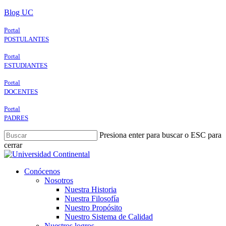
Skip
Blog UC
to
main
Portal
content
POSTULANTES
Portal
ESTUDIANTES
Portal
DOCENTES
Portal
PADRES
Presiona enter para buscar o ESC para
cerrar
Close
Search
search
Menu
Conócenos
Nosotros
Nuestra Historia
Nuestra Filosofía
Nuestro Propósito
Nuestro Sistema de Calidad
Nuestros logros