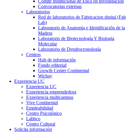
Comité Institucional de Ética en Investigación
Convocatorias externas
Laboratorios
Red de laboratorios de Fabricacion digital (Fab
Lab)
Laboratorio de Anatomía e Identificación de la
Madera
Laboratorio de Biotecnología Y Biología
Molecular
Laboratorio de Dendrocronología
Centros
Hub de información
Fondo editorial
Growth Center Continental
Wichay
Experiencia UC
Experiencia UC
Experiencia emprendedora
Experiencia multicampus
Vive Continental
Empleabilidad
Centro Psicológico
Labbco
Centro Cultural
Solicita información