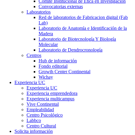
Comité Institucional de Ética en Investigación
Convocatorias externas
Laboratorios
Red de laboratorios de Fabricacion digital (Fab
Lab)
Laboratorio de Anatomía e Identificación de la
Madera
Laboratorio de Biotecnología Y Biología
Molecular
Laboratorio de Dendrocronología
Centros
Hub de información
Fondo editorial
Growth Center Continental
Wichay
Experiencia UC
Experiencia UC
Experiencia emprendedora
Experiencia multicampus
Vive Continental
Empleabilidad
Centro Psicológico
Labbco
Centro Cultural
Solicita información