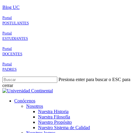
Skip
Blog UC
to
main
Portal
content
POSTULANTES
Portal
ESTUDIANTES
Portal
DOCENTES
Portal
PADRES
Presiona enter para buscar o ESC para
cerrar
Close
Search
search
Menu
Conócenos
Nosotros
Nuestra Historia
Nuestra Filosofía
Nuestro Propósito
Nuestro Sistema de Calidad
Nuestros logros