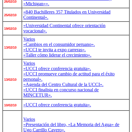
26/02/10
«Michigan»».
«840 Bachilleres 357 Titulados en Universidad
25/02/10
Continental».
«Universidad Continental ofrece orientación
19/02/10
vocacional».
Varios
«Cambios en el consumidor peruano».
13/02/10
«UCCI te invita a expo carreras».
«Taller cómo liderar el crecimiento».
Varios
«UCCI ofrece conferencia gratuita».
«UCCI promueve cambio de actitud para el éxito
personal».
13/02/10
«Agenda del Centro Cultural de la UCCI».
«UCCI finalista en concurso nacional de
MINCETUR».
«UCCI ofrece conferencia gratuita».
10/02/10
Varios
«Presentación del libro, «La Memoria del Agua» de
Ugo Carrillo Cavero».