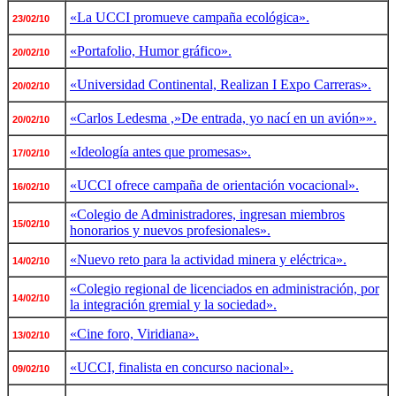
«La UCCI promueve campaña ecológica».
23/02/10
«Portafolio, Humor gráfico».
20/02/10
«Universidad Continental, Realizan I Expo Carreras».
20/02/10
«Carlos Ledesma ,»De entrada, yo nací en un avión»».
20/02/10
«Ideología antes que promesas».
17/02/10
«UCCI ofrece campaña de orientación vocacional».
16/02/10
«Colegio de Administradores, ingresan miembros
15/02/10
honorarios y nuevos profesionales».
«Nuevo reto para la actividad minera y eléctrica».
14/02/10
«Colegio regional de licenciados en administración, por
14/02/10
la integración gremial y la sociedad».
«Cine foro, Viridiana».
13/02/10
«UCCI, finalista en concurso nacional».
09/02/10