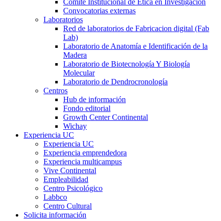
Comité Institucional de Ética en Investigación
Convocatorias externas
Laboratorios
Red de laboratorios de Fabricacion digital (Fab
Lab)
Laboratorio de Anatomía e Identificación de la
Madera
Laboratorio de Biotecnología Y Biología
Molecular
Laboratorio de Dendrocronología
Centros
Hub de información
Fondo editorial
Growth Center Continental
Wichay
Experiencia UC
Experiencia UC
Experiencia emprendedora
Experiencia multicampus
Vive Continental
Empleabilidad
Centro Psicológico
Labbco
Centro Cultural
Solicita información