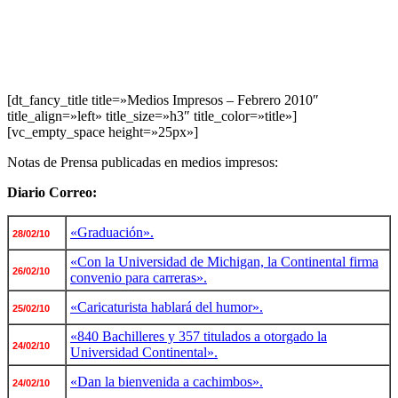
[dt_fancy_title title=»Medios Impresos – Febrero 2010″
title_align=»left» title_size=»h3″ title_color=»title»]
[vc_empty_space height=»25px»]
Notas de Prensa publicadas en medios impresos:
Diario Correo:
«Graduación».
28/02/10
«Con la Universidad de Michigan, la Continental firma
26/02/10
convenio para carreras».
«Caricaturista hablará del humor».
25/02/10
«840 Bachilleres y 357 titulados a otorgado la
24/02/10
Universidad Continental».
«Dan la bienvenida a cachimbos».
24/02/10