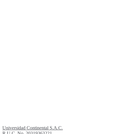
Universidad Continental S.A.C.
R.U.C. No. 20319363221