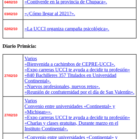
«Contiverde en la provincia de Chupaca».
04/02/10
«¿Cómo llegar al 2021?».
03/02/10
«La UCCI organiza campaña psicológica».
02/02/10
Diario Primicia:
Varios
«Bienvenida a cachimbos de CEPRE-UCCI».
«Expo carreras UCCI te ayuda a decidir tu profesión»
«840 Bachilleres 357 Titulados en Universidad
27/02/10
Continental».
«Nuevos profesionales, nuevos retos».
«Reunión de confraternidad por el día de San Valentín».
Varios
Convenio entre universidades «Continental» y
«Michigan»».
27/02/10
«Expo carreras UCCI te ayuda a decidir tu profesión»
«Charlas y clases gratuitas, Durante marzo en el
Instituto Continental».
«Convenio entre universidades «Continental» y