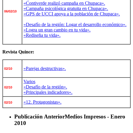
«Contiverde realizó campaña en Chupaca».
«Campaña psicológica gratuita en Chupaca».
06/02/10
«GPS de UCCI apoya a la población de Chupaca».
«Desafío de la región: Logar el desarrollo económico».
«Logra un gran cambio en tu vida».
«Rediseña tu vida».
Revista Quince:
«Parejas destructivas».
02/10
Varios
«Desafío de la región».
02/10
«Principales indicadores».
«12. Protagonistas».
02/10
Publicación Anterior
Medios Impresos - Enero
2010