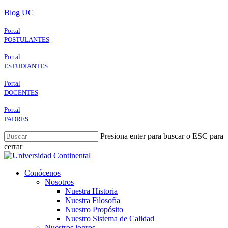
Skip
Blog UC
to
main
Portal
content
POSTULANTES
Portal
ESTUDIANTES
Portal
DOCENTES
Portal
PADRES
Presiona enter para buscar o ESC para
cerrar
Close
Search
search
Menu
Conócenos
Nosotros
Nuestra Historia
Nuestra Filosofía
Nuestro Propósito
Nuestro Sistema de Calidad
Nuestros logros