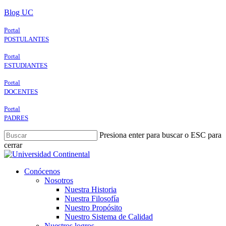
Skip
Blog UC
to
main
Portal
content
POSTULANTES
Portal
ESTUDIANTES
Portal
DOCENTES
Portal
PADRES
Presiona enter para buscar o ESC para
cerrar
Close
Search
search
Menu
Conócenos
Nosotros
Nuestra Historia
Nuestra Filosofía
Nuestro Propósito
Nuestro Sistema de Calidad
Nuestros logros