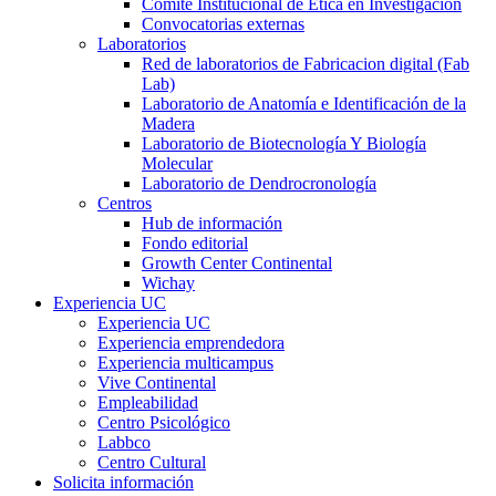
Comité Institucional de Ética en Investigación
Convocatorias externas
Laboratorios
Red de laboratorios de Fabricacion digital (Fab
Lab)
Laboratorio de Anatomía e Identificación de la
Madera
Laboratorio de Biotecnología Y Biología
Molecular
Laboratorio de Dendrocronología
Centros
Hub de información
Fondo editorial
Growth Center Continental
Wichay
Experiencia UC
Experiencia UC
Experiencia emprendedora
Experiencia multicampus
Vive Continental
Empleabilidad
Centro Psicológico
Labbco
Centro Cultural
Solicita información