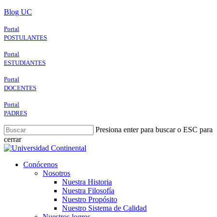
Skip
Blog UC
to
main
Portal
content
POSTULANTES
Portal
ESTUDIANTES
Portal
DOCENTES
Portal
PADRES
Presiona enter para buscar o ESC para
cerrar
Close
Search
search
Menu
Conócenos
Nosotros
Nuestra Historia
Nuestra Filosofía
Nuestro Propósito
Nuestro Sistema de Calidad
Nuestros logros