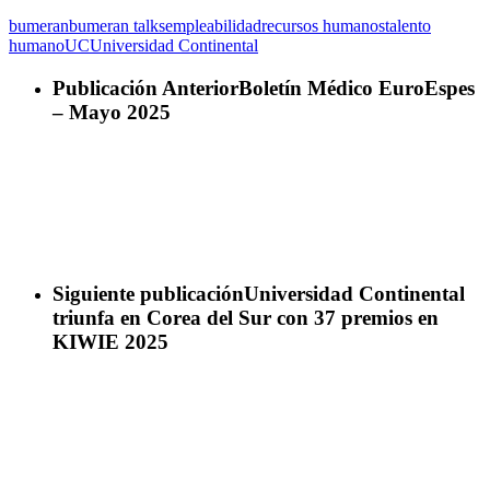
bumeran
bumeran talks
empleabilidad
recursos humanos
talento
humano
UC
Universidad Continental
Publicación Anterior
Boletín Médico EuroEspes
– Mayo 2025
Siguiente publicación
Universidad Continental
triunfa en Corea del Sur con 37 premios en
KIWIE 2025