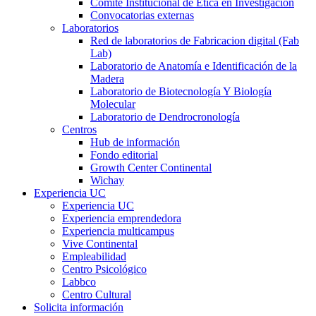
Comité Institucional de Ética en Investigación
Convocatorias externas
Laboratorios
Red de laboratorios de Fabricacion digital (Fab
Lab)
Laboratorio de Anatomía e Identificación de la
Madera
Laboratorio de Biotecnología Y Biología
Molecular
Laboratorio de Dendrocronología
Centros
Hub de información
Fondo editorial
Growth Center Continental
Wichay
Experiencia UC
Experiencia UC
Experiencia emprendedora
Experiencia multicampus
Vive Continental
Empleabilidad
Centro Psicológico
Labbco
Centro Cultural
Solicita información