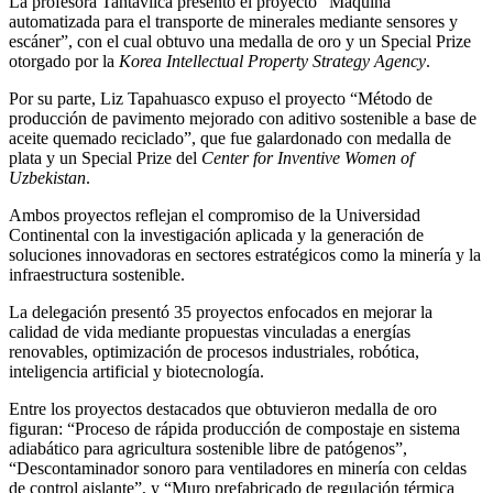
La profesora Tantavilca presentó el proyecto “Máquina
automatizada para el transporte de minerales mediante sensores y
escáner”, con el cual obtuvo una medalla de oro y un Special Prize
otorgado por la
Korea Intellectual Property Strategy Agency
.
Por su parte, Liz Tapahuasco expuso el proyecto “Método de
producción de pavimento mejorado con aditivo sostenible a base de
aceite quemado reciclado”, que fue galardonado con medalla de
plata y un Special Prize del
Center for Inventive Women of
Uzbekistan
.
Ambos proyectos reflejan el compromiso de la Universidad
Continental con la investigación aplicada y la generación de
soluciones innovadoras en sectores estratégicos como la minería y la
infraestructura sostenible.
La delegación presentó 35 proyectos enfocados en mejorar la
calidad de vida mediante propuestas vinculadas a energías
renovables, optimización de procesos industriales, robótica,
inteligencia artificial y biotecnología.
Entre los proyectos destacados que obtuvieron medalla de oro
figuran: “Proceso de rápida producción de compostaje en sistema
adiabático para agricultura sostenible libre de patógenos”,
“Descontaminador sonoro para ventiladores en minería con celdas
de control aislante”, y “Muro prefabricado de regulación térmica