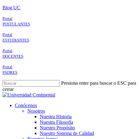
Skip
Blog UC
to
main
Portal
content
POSTULANTES
Portal
ESTUDIANTES
Portal
DOCENTES
Portal
PADRES
Presiona enter para buscar o ESC para
cerrar
Close
Search
search
Menu
Conócenos
Nosotros
Nuestra Historia
Nuestra Filosofía
Nuestro Propósito
Nuestro Sistema de Calidad
Nuestros logros