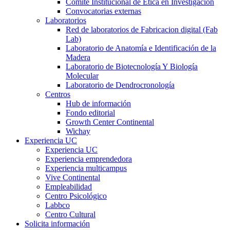
Comité Institucional de Ética en Investigación
Convocatorias externas
Laboratorios
Red de laboratorios de Fabricacion digital (Fab
Lab)
Laboratorio de Anatomía e Identificación de la
Madera
Laboratorio de Biotecnología Y Biología
Molecular
Laboratorio de Dendrocronología
Centros
Hub de información
Fondo editorial
Growth Center Continental
Wichay
Experiencia UC
Experiencia UC
Experiencia emprendedora
Experiencia multicampus
Vive Continental
Empleabilidad
Centro Psicológico
Labbco
Centro Cultural
Solicita información