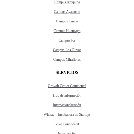
Campus Arequipa
Campus Ayacucho
Campus Cusco
Campus Huancayo
Campus Ica
Campus Los Olivos
Campus Miraflores
SERVICIOS
Growth Center Continental
Hub de información
Internacionalización
Wichay – Incubadora de Startups
Vive Continental
Investigación