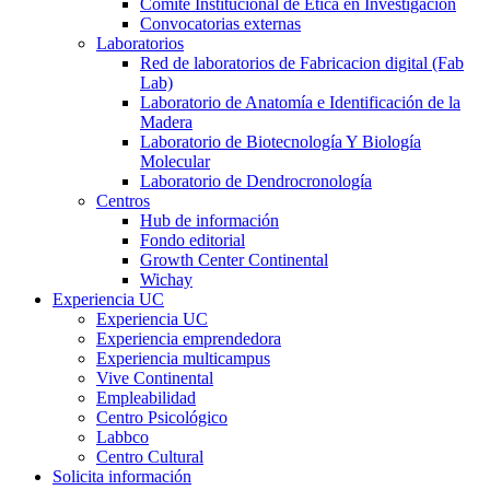
Comité Institucional de Ética en Investigación
Convocatorias externas
Laboratorios
Red de laboratorios de Fabricacion digital (Fab
Lab)
Laboratorio de Anatomía e Identificación de la
Madera
Laboratorio de Biotecnología Y Biología
Molecular
Laboratorio de Dendrocronología
Centros
Hub de información
Fondo editorial
Growth Center Continental
Wichay
Experiencia UC
Experiencia UC
Experiencia emprendedora
Experiencia multicampus
Vive Continental
Empleabilidad
Centro Psicológico
Labbco
Centro Cultural
Solicita información