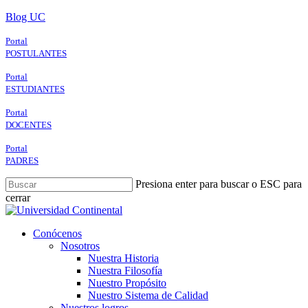
Skip
Blog UC
to
main
Portal
content
POSTULANTES
Portal
ESTUDIANTES
Portal
DOCENTES
Portal
PADRES
Presiona enter para buscar o ESC para
cerrar
Close
Search
search
Menu
Conócenos
Nosotros
Nuestra Historia
Nuestra Filosofía
Nuestro Propósito
Nuestro Sistema de Calidad
Nuestros logros