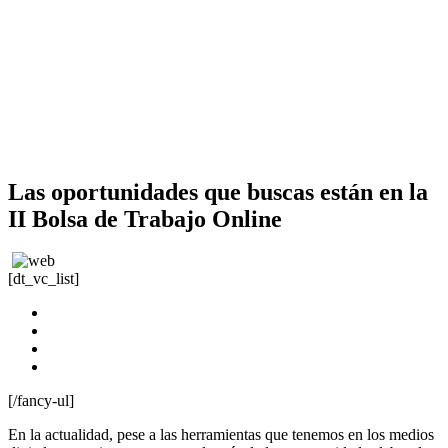
Las oportunidades que buscas están en la
II Bolsa de Trabajo Online
[dt_vc_list]
Fecha: 28 de octubre
Hora: —
Lugar: Pabellón E. 1er nivel
Inscribete
[/fancy-ul]
En la actualidad, pese a las herramientas que tenemos en los medios