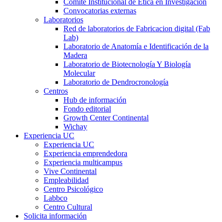
Comité Institucional de Ética en Investigación
Convocatorias externas
Laboratorios
Red de laboratorios de Fabricacion digital (Fab
Lab)
Laboratorio de Anatomía e Identificación de la
Madera
Laboratorio de Biotecnología Y Biología
Molecular
Laboratorio de Dendrocronología
Centros
Hub de información
Fondo editorial
Growth Center Continental
Wichay
Experiencia UC
Experiencia UC
Experiencia emprendedora
Experiencia multicampus
Vive Continental
Empleabilidad
Centro Psicológico
Labbco
Centro Cultural
Solicita información