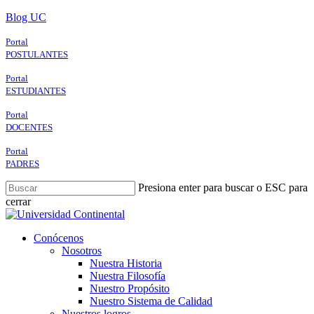
Skip
Blog UC
to
main
Portal
content
POSTULANTES
Portal
ESTUDIANTES
Portal
DOCENTES
Portal
PADRES
Presiona enter para buscar o ESC para
cerrar
Close
Search
search
Menu
Conócenos
Nosotros
Nuestra Historia
Nuestra Filosofía
Nuestro Propósito
Nuestro Sistema de Calidad
Nuestros logros