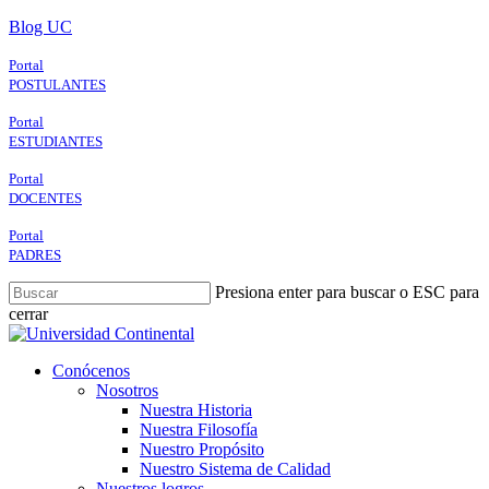
Skip
Blog UC
to
main
Portal
content
POSTULANTES
Portal
ESTUDIANTES
Portal
DOCENTES
Portal
PADRES
Presiona enter para buscar o ESC para
cerrar
Close
Search
search
Menu
Conócenos
Nosotros
Nuestra Historia
Nuestra Filosofía
Nuestro Propósito
Nuestro Sistema de Calidad
Nuestros logros