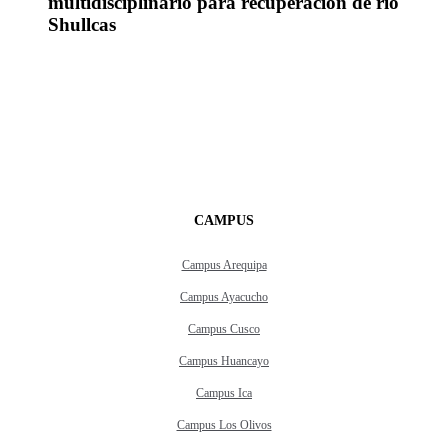
multidisciplinario para recuperación de río
Shullcas
CAMPUS
Campus Arequipa
Campus Ayacucho
Campus Cusco
Campus Huancayo
Campus Ica
Campus Los Olivos