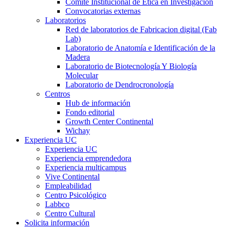
Comité Institucional de Ética en Investigación
Convocatorias externas
Laboratorios
Red de laboratorios de Fabricacion digital (Fab
Lab)
Laboratorio de Anatomía e Identificación de la
Madera
Laboratorio de Biotecnología Y Biología
Molecular
Laboratorio de Dendrocronología
Centros
Hub de información
Fondo editorial
Growth Center Continental
Wichay
Experiencia UC
Experiencia UC
Experiencia emprendedora
Experiencia multicampus
Vive Continental
Empleabilidad
Centro Psicológico
Labbco
Centro Cultural
Solicita información