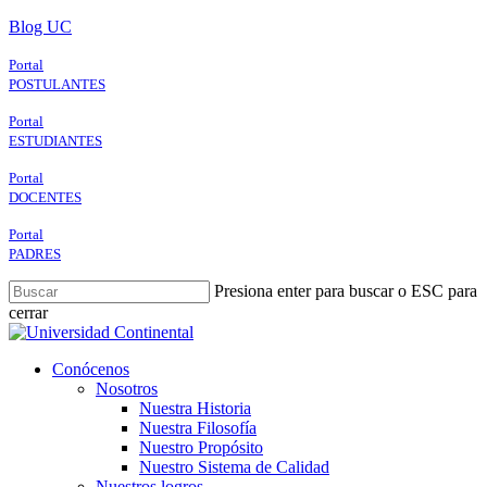
Skip
Blog UC
to
main
Portal
content
POSTULANTES
Portal
ESTUDIANTES
Portal
DOCENTES
Portal
PADRES
Presiona enter para buscar o ESC para
cerrar
Close
Search
search
Menu
Conócenos
Nosotros
Nuestra Historia
Nuestra Filosofía
Nuestro Propósito
Nuestro Sistema de Calidad
Nuestros logros