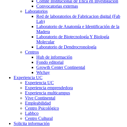
Comité Institucional de Ética en Investigación
Convocatorias externas
Laboratorios
Red de laboratorios de Fabricacion digital (Fab
Lab)
Laboratorio de Anatomía e Identificación de la
Madera
Laboratorio de Biotecnología Y Biología
Molecular
Laboratorio de Dendrocronología
Centros
Hub de información
Fondo editorial
Growth Center Continental
Wichay
Experiencia UC
Experiencia UC
Experiencia emprendedora
Experiencia multicampus
Vive Continental
Empleabilidad
Centro Psicológico
Labbco
Centro Cultural
Solicita información