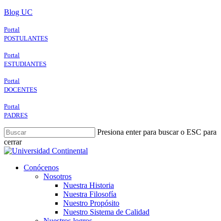
Skip
Blog UC
to
main
Portal
content
POSTULANTES
Portal
ESTUDIANTES
Portal
DOCENTES
Portal
PADRES
Presiona enter para buscar o ESC para
cerrar
Close
Search
search
Menu
Conócenos
Nosotros
Nuestra Historia
Nuestra Filosofía
Nuestro Propósito
Nuestro Sistema de Calidad
Nuestros logros