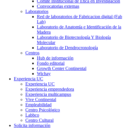
Comité Institucional de Ética en Investigación
Convocatorias externas
Laboratorios
Red de laboratorios de Fabricacion digital (Fab
Lab)
Laboratorio de Anatomía e Identificación de la
Madera
Laboratorio de Biotecnología Y Biología
Molecular
Laboratorio de Dendrocronología
Centros
Hub de información
Fondo editorial
Growth Center Continental
Wichay
Experiencia UC
Experiencia UC
Experiencia emprendedora
Experiencia multicampus
Vive Continental
Empleabilidad
Centro Psicológico
Labbco
Centro Cultural
Solicita información