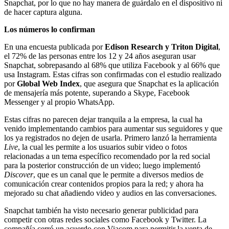
Snapchat, por lo que no hay manera de guárdalo en el dispositivo ni
de hacer captura alguna.
Los números lo confirman
En una encuesta publicada por
Edison Research y Triton Digital
,
el 72% de las personas entre los 12 y 24 años aseguran usar
Snapchat, sobrepasando al 68% que utiliza Facebook y al 66% que
usa Instagram. Estas cifras son confirmadas con el estudio realizado
por
Global Web Index
, que asegura que Snapchat es la aplicación
de mensajería más potente, superando a Skype, Facebook
Messenger y al propio WhatsApp.
Estas cifras no parecen dejar tranquila a la empresa, la cual ha
venido implementando cambios para aumentar sus seguidores y que
los ya registrados no dejen de usarla. Primero lanzó la herramienta
Live
, la cual les permite a los usuarios subir video o fotos
relacionadas a un tema específico recomendado por la red social
para la posterior construcción de un video; luego implementó
Discover
, que es un canal que le permite a diversos medios de
comunicación crear contenidos propios para la red; y ahora ha
mejorado su chat añadiendo video y audios en las conversaciones.
Snapchat también ha visto necesario generar publicidad para
competir con otras redes sociales como Facebook y Twitter. La
compañía cerró un acuerdo con Viacom para permitir la venta de