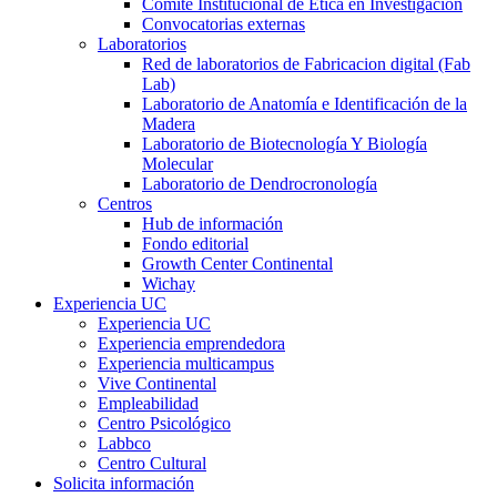
Comité Institucional de Ética en Investigación
Convocatorias externas
Laboratorios
Red de laboratorios de Fabricacion digital (Fab
Lab)
Laboratorio de Anatomía e Identificación de la
Madera
Laboratorio de Biotecnología Y Biología
Molecular
Laboratorio de Dendrocronología
Centros
Hub de información
Fondo editorial
Growth Center Continental
Wichay
Experiencia UC
Experiencia UC
Experiencia emprendedora
Experiencia multicampus
Vive Continental
Empleabilidad
Centro Psicológico
Labbco
Centro Cultural
Solicita información