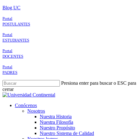
Skip
Blog UC
to
main
Portal
content
POSTULANTES
Portal
ESTUDIANTES
Portal
DOCENTES
Portal
PADRES
Presiona enter para buscar o ESC para
cerrar
Close
Search
search
Menu
Conócenos
Nosotros
Nuestra Historia
Nuestra Filosofía
Nuestro Propósito
Nuestro Sistema de Calidad
Nuestros logros