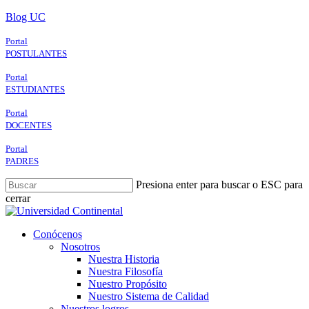
Skip
Blog UC
to
main
Portal
content
POSTULANTES
Portal
ESTUDIANTES
Portal
DOCENTES
Portal
PADRES
Presiona enter para buscar o ESC para
cerrar
Close
Search
search
Menu
Conócenos
Nosotros
Nuestra Historia
Nuestra Filosofía
Nuestro Propósito
Nuestro Sistema de Calidad
Nuestros logros