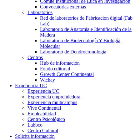
Comité Institucional de Ética en Investigación
Convocatorias externas
Laboratorios
Red de laboratorios de Fabricacion digital (Fab
Lab)
Laboratorio de Anatomía e Identificación de la
Madera
Laboratorio de Biotecnología Y Biología
Molecular
Laboratorio de Dendrocronología
Centros
Hub de información
Fondo editorial
Growth Center Continental
Wichay
Experiencia UC
Experiencia UC
Experiencia emprendedora
Experiencia multicampus
Vive Continental
Empleabilidad
Centro Psicológico
Labbco
Centro Cultural
Solicita información