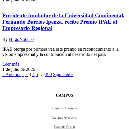
Presidente-fundador de la Universidad Continental,
Fernando Barrios Ipenza, recibe Premio IPAE al
Empresario Regional
By
Hugo
Noticias
IPAE otorga por primera vez este premio en reconocimiento a la
visión empresarial y la contribución al desarrollo del país.
Leer más
1 de julio de 2026
« Anterior
1
2
3
4
5
…
390
Siguiente »
CAMPUS
Campus Arequipa
Campus Ayacucho
Campus Cusco