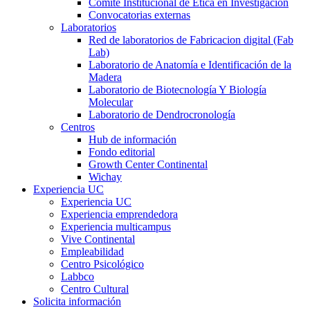
Comité Institucional de Ética en Investigación
Convocatorias externas
Laboratorios
Red de laboratorios de Fabricacion digital (Fab
Lab)
Laboratorio de Anatomía e Identificación de la
Madera
Laboratorio de Biotecnología Y Biología
Molecular
Laboratorio de Dendrocronología
Centros
Hub de información
Fondo editorial
Growth Center Continental
Wichay
Experiencia UC
Experiencia UC
Experiencia emprendedora
Experiencia multicampus
Vive Continental
Empleabilidad
Centro Psicológico
Labbco
Centro Cultural
Solicita información