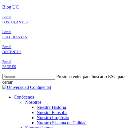
Skip
Blog UC
to
main
Portal
content
POSTULANTES
Portal
ESTUDIANTES
Portal
DOCENTES
Portal
PADRES
Presiona enter para buscar o ESC para
cerrar
Close
Search
search
Menu
Conócenos
Nosotros
Nuestra Historia
Nuestra Filosofía
Nuestro Propósito
Nuestro Sistema de Calidad
Nuestros logros