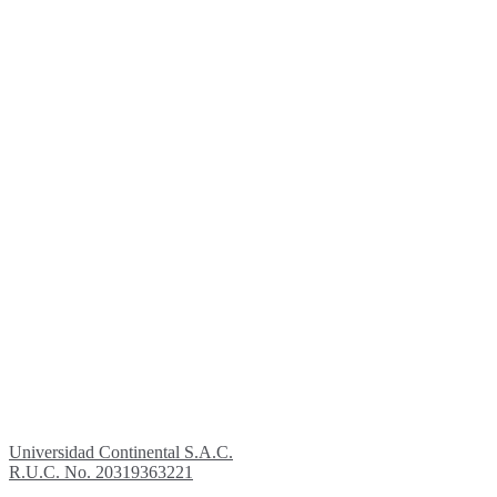
Universidad Continental S.A.C.
R.U.C. No. 20319363221