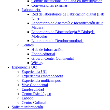
Comité Institucional de Ética en Investigación
Convocatorias externas
Laboratorios
Red de laboratorios de Fabricacion digital (Fab
Lab)
Laboratorio de Anatomía e Identificación de la
Madera
Laboratorio de Biotecnología Y Biología
Molecular
Laboratorio de Dendrocronología
Centros
Hub de información
Fondo editorial
Growth Center Continental
Wichay
Experiencia UC
Experiencia UC
Experiencia emprendedora
Experiencia multicampus
Vive Continental
Empleabilidad
Centro Psicológico
Labbco
Centro Cultural
Solicita información