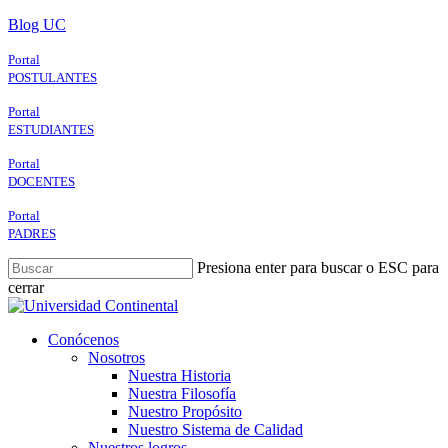
Skip
Blog UC
to
main
Portal
content
POSTULANTES
Portal
ESTUDIANTES
Portal
DOCENTES
Portal
PADRES
Presiona enter para buscar o ESC para
cerrar
Close
Search
search
Menu
Conócenos
Nosotros
Nuestra Historia
Nuestra Filosofía
Nuestro Propósito
Nuestro Sistema de Calidad
Nuestros logros