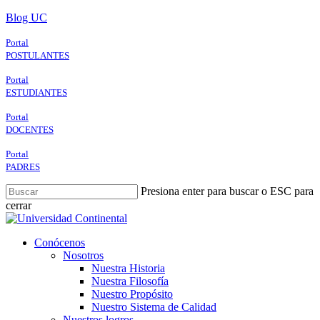
Skip
Blog UC
to
main
Portal
content
POSTULANTES
Portal
ESTUDIANTES
Portal
DOCENTES
Portal
PADRES
Presiona enter para buscar o ESC para
cerrar
Close
Search
search
Menu
Conócenos
Nosotros
Nuestra Historia
Nuestra Filosofía
Nuestro Propósito
Nuestro Sistema de Calidad
Nuestros logros