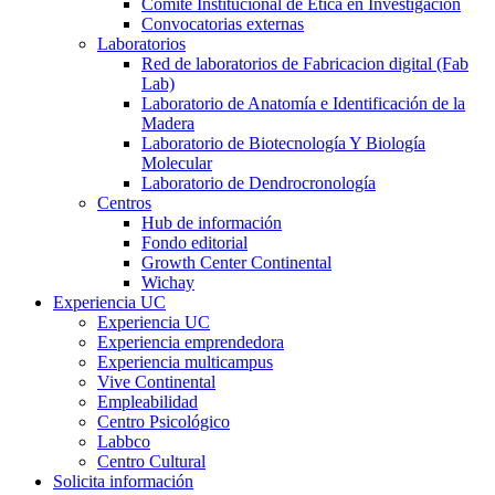
Comité Institucional de Ética en Investigación
Convocatorias externas
Laboratorios
Red de laboratorios de Fabricacion digital (Fab
Lab)
Laboratorio de Anatomía e Identificación de la
Madera
Laboratorio de Biotecnología Y Biología
Molecular
Laboratorio de Dendrocronología
Centros
Hub de información
Fondo editorial
Growth Center Continental
Wichay
Experiencia UC
Experiencia UC
Experiencia emprendedora
Experiencia multicampus
Vive Continental
Empleabilidad
Centro Psicológico
Labbco
Centro Cultural
Solicita información