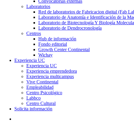
Convocatorias externas
Laboratorios
Red de laboratorios de Fabricacion digital (Fab La
Laboratorio de Anatomía e Identificación de la Ma
Laboratorio de Biotecnología Y Biología Molecula
Laboratorio de Dendrocronología
Centros
Hub de información
Fondo editorial
Growth Center Continental
Wichay
Experiencia UC
Experiencia UC
Experiencia emprendedora
Experiencia multicampus
Vive Continental
Empleabilidad
Centro Psicológico
Labbco
Centro Cultural
Solicita información
search