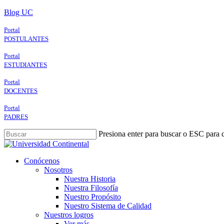
Skip
Blog UC
to
main
Portal
content
POSTULANTES
Portal
ESTUDIANTES
Portal
DOCENTES
Portal
PADRES
Presiona enter para buscar o ESC para c
Close
Search
search
Menu
Conócenos
Nosotros
Nuestra Historia
Nuestra Filosofía
Nuestro Propósito
Nuestro Sistema de Calidad
Nuestros logros
Ver más