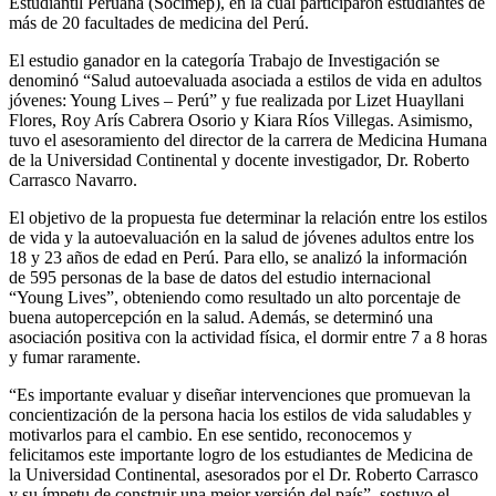
Estudiantil Peruana (Socimep), en la cual participaron estudiantes de
más de 20 facultades de medicina del Perú.
El estudio ganador en la categoría Trabajo de Investigación se
denominó “Salud autoevaluada asociada a estilos de vida en adultos
jóvenes: Young Lives – Perú” y fue realizada por Lizet Huayllani
Flores, Roy Arís Cabrera Osorio y Kiara Ríos Villegas. Asimismo,
tuvo el asesoramiento del director de la carrera de Medicina Humana
de la Universidad Continental y docente investigador, Dr. Roberto
Carrasco Navarro.
El objetivo de la propuesta fue determinar la relación entre los estilos
de vida y la autoevaluación en la salud de jóvenes adultos entre los
18 y 23 años de edad en Perú. Para ello, se analizó la información
de 595 personas de la base de datos del estudio internacional
“Young Lives”, obteniendo como resultado un alto porcentaje de
buena autopercepción en la salud. Además, se determinó una
asociación positiva con la actividad física, el dormir entre 7 a 8 horas
y fumar raramente.
“Es importante evaluar y diseñar intervenciones que promuevan la
concientización de la persona hacia los estilos de vida saludables y
motivarlos para el cambio. En ese sentido, reconocemos y
felicitamos este importante logro de los estudiantes de Medicina de
la Universidad Continental, asesorados por el Dr. Roberto Carrasco
y su ímpetu de construir una mejor versión del país”, sostuvo el