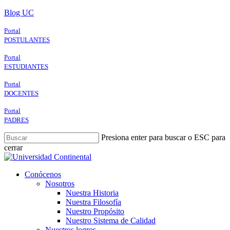
Skip
Blog UC
to
main
Portal
content
POSTULANTES
Portal
ESTUDIANTES
Portal
DOCENTES
Portal
PADRES
Presiona enter para buscar o ESC para
cerrar
Close
Search
search
Menu
Conócenos
Nosotros
Nuestra Historia
Nuestra Filosofía
Nuestro Propósito
Nuestro Sistema de Calidad
Nuestros logros