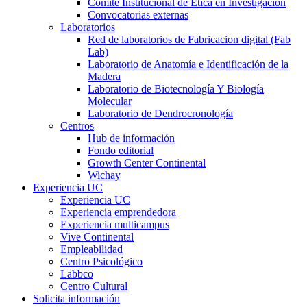
Comité Institucional de Ética en Investigación
Convocatorias externas
Laboratorios
Red de laboratorios de Fabricacion digital (Fab
Lab)
Laboratorio de Anatomía e Identificación de la
Madera
Laboratorio de Biotecnología Y Biología
Molecular
Laboratorio de Dendrocronología
Centros
Hub de información
Fondo editorial
Growth Center Continental
Wichay
Experiencia UC
Experiencia UC
Experiencia emprendedora
Experiencia multicampus
Vive Continental
Empleabilidad
Centro Psicológico
Labbco
Centro Cultural
Solicita información