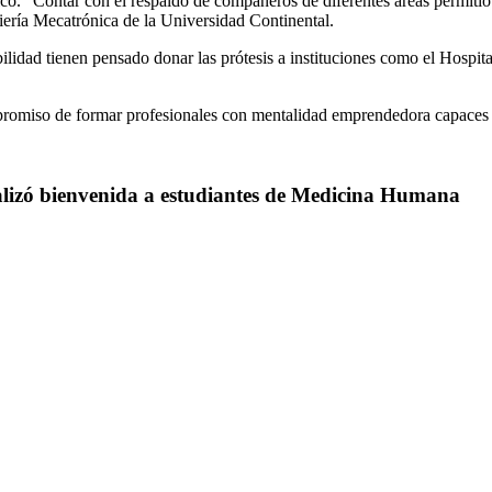
ico. “Contar con el respaldo de compañeros de diferentes áreas permitió 
niería Mecatrónica de la Universidad Continental.
lidad tienen pensado donar las prótesis a instituciones como el Hospi
promiso de formar profesionales con mentalidad emprendedora capaces d
alizó bienvenida a estudiantes de Medicina Humana