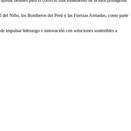
ajustar detalles para el correcto funcionamiento de la idea primigenia
tal del Niño, los Bomberos del Perú y las Fuerzas Armadas, como parte
e impulsar liderazgo e innovación con soluciones sostenibles a