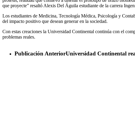
prótesis, realidad que conllevó a diseñar el prototipo de brazo bioméd
que proyecte” resaltó Alexis Del Águila estudiante de la carrera Inge
Los estudiantes de Medicina, Tecnología Médica, Psicología y Contabi
del impacto positivo que desean generar en la sociedad.
Con estas creaciones la Universidad Continental continúa con el com
problemas reales.
Publicación Anterior
Universidad Continental re