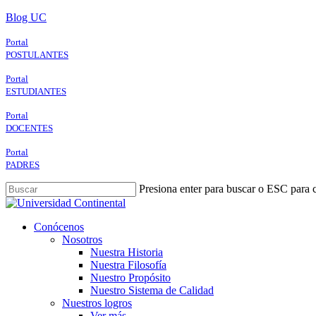
Skip
Blog UC
to
main
Portal
content
POSTULANTES
Portal
ESTUDIANTES
Portal
DOCENTES
Portal
PADRES
Presiona enter para buscar o ESC para c
Close
Search
search
Menu
Conócenos
Nosotros
Nuestra Historia
Nuestra Filosofía
Nuestro Propósito
Nuestro Sistema de Calidad
Nuestros logros
Ver más