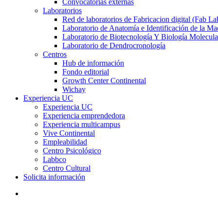
Convocatorias externas
Laboratorios
Red de laboratorios de Fabricacion digital (Fab La
Laboratorio de Anatomía e Identificación de la Ma
Laboratorio de Biotecnología Y Biología Molecula
Laboratorio de Dendrocronología
Centros
Hub de información
Fondo editorial
Growth Center Continental
Wichay
Experiencia UC
Experiencia UC
Experiencia emprendedora
Experiencia multicampus
Vive Continental
Empleabilidad
Centro Psicológico
Labbco
Centro Cultural
Solicita información
search