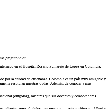
ros profesionales
 internado en el Hospital Rosario Pumarejo de López en Colombia,
 todo por la calidad de enseñanza. Colombia es un país muy amigable y
iariamente resolvían nuestras dudas. Además, de conocer a más
rnacional (outgoing), mientras que sus docentes y colaboradores
estudiantes, preparándolos para generar impacto positivo en el Perú y