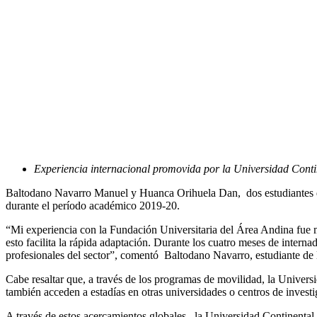
Experiencia internacional promovida por la Universidad Contine
Baltodano Navarro Manuel y Huanca Orihuela Dan, dos estudiantes de 
durante el período académico 2019-20.
“Mi experiencia con la Fundación Universitaria del Área Andina fue m
esto facilita la rápida adaptación. Durante los cuatro meses de intern
profesionales del sector”, comentó Baltodano Navarro, estudiante de l
Cabe resaltar que, a través de los programas de movilidad, la Univers
también acceden a estadías en otras universidades o centros de investi
A través de estos acercamientos globales , la Universidad Continental