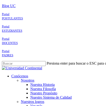
Skip
Blog UC
to
main
Portal
content
POSTULANTES
Portal
ESTUDIANTES
Portal
DOCENTES
Portal
PADRES
Presiona enter para buscar o ESC para c
Close
Search
search
Menu
Conócenos
Nosotros
Nuestra Historia
Nuestra Filosofía
Nuestro Propósito
Nuestro Sistema de Calidad
Nuestros logros
Ver más