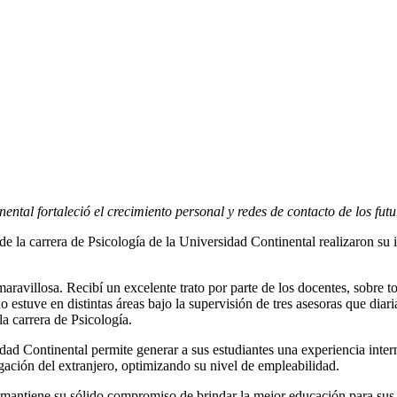
ntal fortaleció el crecimiento personal y redes de contacto de los futu
la carrera de Psicología de la Universidad Continental realizaron su
aravillosa. Recibí un excelente trato por parte de los docentes, sobre
ado estuve en distintas áreas bajo la supervisión de tres asesoras que d
a carrera de Psicología.
idad Continental permite generar a sus estudiantes una experiencia inte
gación del extranjero, optimizando su nivel de empleabilidad.
 mantiene su sólido compromiso de brindar la mejor educación para sus 