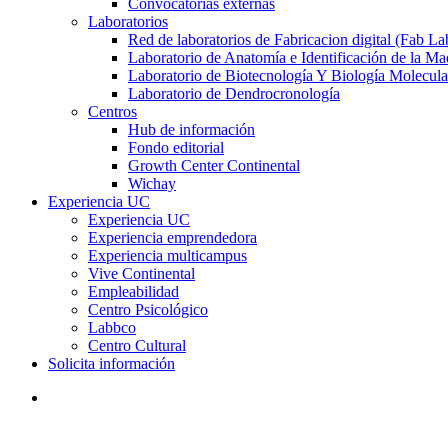
Convocatorias externas
Laboratorios
Red de laboratorios de Fabricacion digital (Fab La
Laboratorio de Anatomía e Identificación de la Ma
Laboratorio de Biotecnología Y Biología Molecula
Laboratorio de Dendrocronología
Centros
Hub de información
Fondo editorial
Growth Center Continental
Wichay
Experiencia UC
Experiencia UC
Experiencia emprendedora
Experiencia multicampus
Vive Continental
Empleabilidad
Centro Psicológico
Labbco
Centro Cultural
Solicita información
search