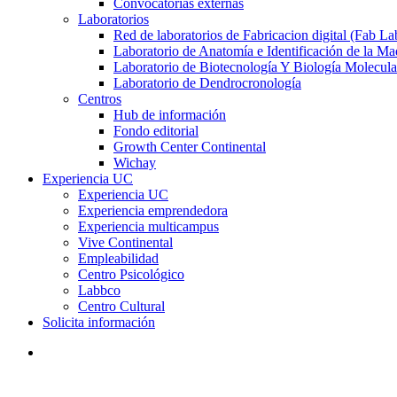
Convocatorias externas
Laboratorios
Red de laboratorios de Fabricacion digital (Fab La
Laboratorio de Anatomía e Identificación de la Ma
Laboratorio de Biotecnología Y Biología Molecula
Laboratorio de Dendrocronología
Centros
Hub de información
Fondo editorial
Growth Center Continental
Wichay
Experiencia UC
Experiencia UC
Experiencia emprendedora
Experiencia multicampus
Vive Continental
Empleabilidad
Centro Psicológico
Labbco
Centro Cultural
Solicita información
search