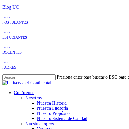
Skip
Blog UC
to
main
Portal
content
POSTULANTES
Portal
ESTUDIANTES
Portal
DOCENTES
Portal
PADRES
Presiona enter para buscar o ESC para c
Close
Search
search
Menu
Conócenos
Nosotros
Nuestra Historia
Nuestra Filosofía
Nuestro Propósito
Nuestro Sistema de Calidad
Nuestros logros
Ver más