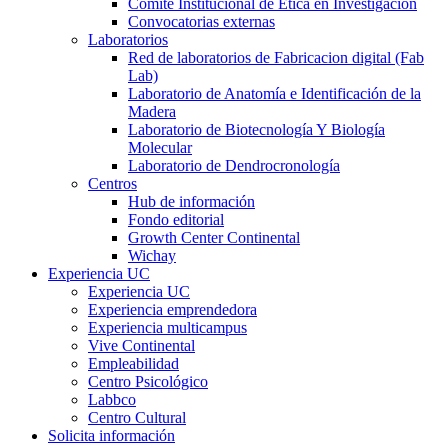
Comité Institucional de Ética en Investigación
Convocatorias externas
Laboratorios
Red de laboratorios de Fabricacion digital (Fab
Lab)
Laboratorio de Anatomía e Identificación de la
Madera
Laboratorio de Biotecnología Y Biología
Molecular
Laboratorio de Dendrocronología
Centros
Hub de información
Fondo editorial
Growth Center Continental
Wichay
Experiencia UC
Experiencia UC
Experiencia emprendedora
Experiencia multicampus
Vive Continental
Empleabilidad
Centro Psicológico
Labbco
Centro Cultural
Solicita información