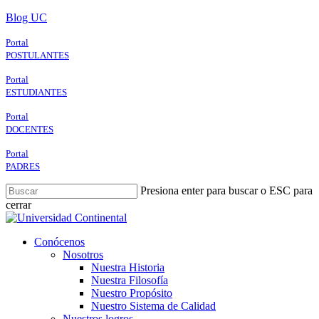
Skip
Blog UC
to
main
Portal
content
POSTULANTES
Portal
ESTUDIANTES
Portal
DOCENTES
Portal
PADRES
Presiona enter para buscar o ESC para
cerrar
Close
Search
search
Menu
Conócenos
Nosotros
Nuestra Historia
Nuestra Filosofía
Nuestro Propósito
Nuestro Sistema de Calidad
Nuestros logros